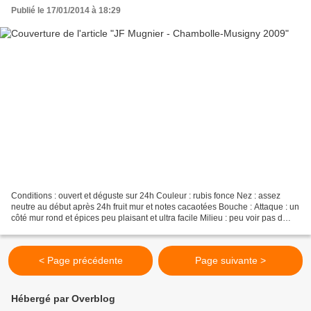
Publié le 17/01/2014 à 18:29
Conditions : ouvert et déguste sur 24h Couleur : rubis fonce Nez : assez
neutre au début après 24h fruit mur et notes cacaotées Bouche : Attaque : un
côté mur rond et épices peu plaisant et ultra facile Milieu : peu voir pas d
énergie Finale : sur un...
< Page précédente
Page suivante >
Hébergé par Overblog