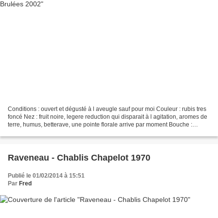
Conditions : ouvert et dégusté à l aveugle sauf pour moi Couleur : rubis tres
foncé Nez : fruit noire, legere reduction qui disparait à l agitation, aromes de
terre, humus, betterave, une pointe florale arrive par moment Bouche :
Attaque : pleine gourmande,...
Raveneau - Chablis Chapelot 1970
Publié le 01/02/2014 à 15:51
Par
Fred