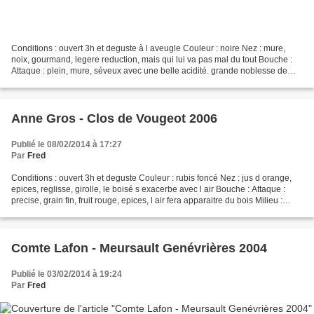
Conditions : ouvert 3h et deguste à l aveugle Couleur : noire Nez : mure,
noix, gourmand, legere reduction, mais qui lui va pas mal du tout Bouche :
Attaque : plein, mure, séveux avec une belle acidité. grande noblesse de
matière Milieu : plein et super...
Anne Gros - Clos de Vougeot 2006
Publié le 08/02/2014 à 17:27
Par
Fred
Conditions : ouvert 3h et deguste Couleur : rubis foncé Nez : jus d orange,
epices, reglisse, girolle, le boisé s exacerbe avec l air Bouche : Attaque :
precise, grain fin, fruit rouge, epices, l air fera apparaitre du bois Milieu :
beau fruit qui part...
Comte Lafon - Meursault Genévrières 2004
Publié le 03/02/2014 à 19:24
Par
Fred