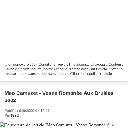
lafon geneviere 2004 Conditions : ouvert 1h et dégusté à l aveugle Couleur :
Jaune clair Nez : beurre, pointe exotique, s affine avec l air Bouche : Attaque
: dense, ample sans tomber dans le lourd Milieu : bel équilibre acidité,
fraicheur, maturité Finale...
Meo Camuzet - Vosne Romanée Aux Brulées
2002
Publié le 01/02/2014 à 18:10
Par
Fred