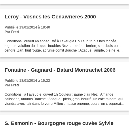
entre la cerise...
Leroy - Vosnes les Genaivrieres 2000
Publié le 19/01/2014 à 18:40
Par
Fred
Conditions : ouvert 4h et degusté à l aveugle Couleur : rubis tres foncée,
legere evolution du disque, troubles Nez : au debut, terrien, sous bois puis
cendre, Zan, fruit rouge, agrume confit Bouche : Attaque : ample, pleine, en
rondeur et suavité Milieu...
Fontaine - Gagnard - Batard Montrachet 2006
Publié le 18/01/2014 à 15:22
Par
Fred
Conditions : à l aveugle, ouvert 1h Couleur : jaune clair Nez : Amande,
calissons, ananas Bouche : Attaque : plein, gras, beurré, un coté mineral qui
viendra avec l air dans le verre Milieu : masse enorme, epais, on croquerait
presque dans un abricot,...
S. Esmonin - Bourgogne rouge cuvée Sylvie