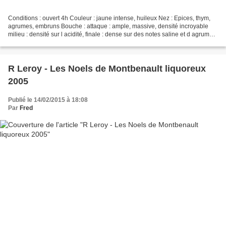
Conditions : ouvert 4h Couleur : jaune intense, huileux Nez : Epices, thym,
agrumes, embruns Bouche : attaque : ample, massive, densité incroyable
milieu : densité sur l acidité, finale : dense sur des notes saline et d agrumes
type cedrat confit au sel,...
R Leroy - Les Noels de Montbenault liquoreux
2005
Publié le 14/02/2015 à 18:08
Par
Fred