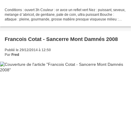
Conditions : ouvert 3h Couleur : or avce un reflet vert Nez : puissant, seveux,
melange d 'abricot, de gentiane, pate de coin, ultra puissant Bouche :
attaque : pleine, gourmande, grosse matière presque visqueuse milieu :
superbe equilibre richesse et...
Francois Cotat - Sancerre Mont Damnés 2008
Publié le 29/12/2014 à 12:50
Par
Fred