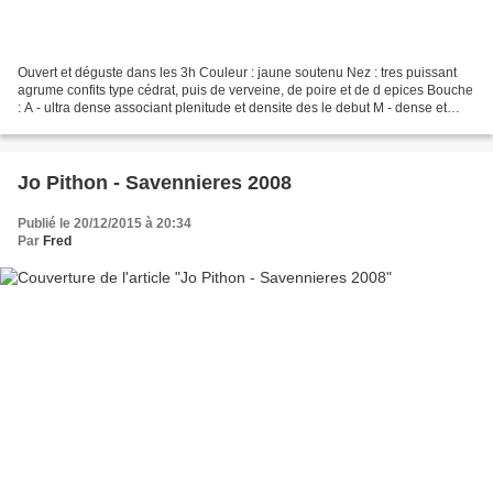
Ouvert et déguste dans les 3h Couleur : jaune soutenu Nez : tres puissant
agrume confits type cédrat, puis de verveine, de poire et de d epices Bouche
: A - ultra dense associant plenitude et densite des le debut M - dense et
massive mais sans lourdeur...
Jo Pithon - Savennieres 2008
Publié le 20/12/2015 à 20:34
Par
Fred