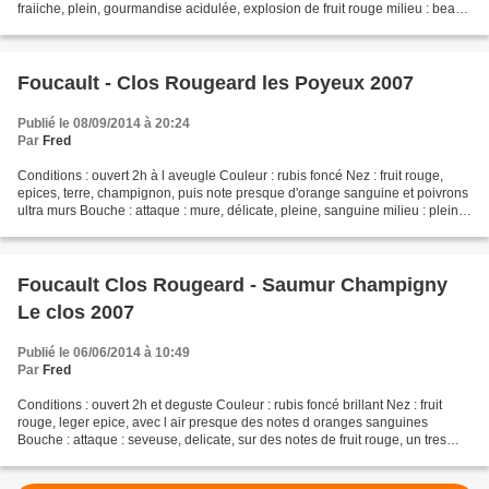
fraiiche, plein, gourmandise acidulée, explosion de fruit rouge milieu : beau
gras mais avec un matière premiere...
Foucault - Clos Rougeard les Poyeux 2007
Publié le 08/09/2014 à 20:24
Par
Fred
Conditions : ouvert 2h à l aveugle Couleur : rubis foncé Nez : fruit rouge,
epices, terre, champignon, puis note presque d'orange sanguine et poivrons
ultra murs Bouche : attaque : mure, délicate, pleine, sanguine milieu : plein,
mais avec une impression...
Foucault Clos Rougeard - Saumur Champigny
Le clos 2007
Publié le 06/06/2014 à 10:49
Par
Fred
Conditions : ouvert 2h et deguste Couleur : rubis foncé brillant Nez : fruit
rouge, leger epice, avec l air presque des notes d oranges sanguines
Bouche : attaque : seveuse, delicate, sur des notes de fruit rouge, un tres
beau vegetal, milieu : energique...