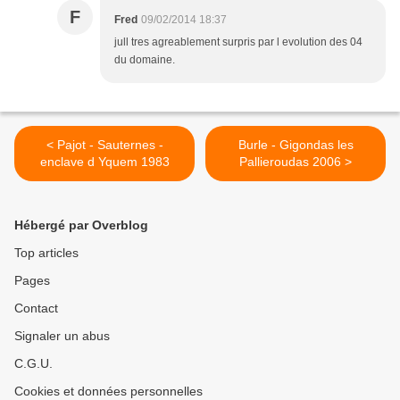
F
Fred
09/02/2014 18:37
jull tres agreablement surpris par l evolution des 04
du domaine.
< Pajot - Sauternes -
Burle - Gigondas les
enclave d Yquem 1983
Pallieroudas 2006 >
Hébergé par Overblog
Top articles
Pages
Contact
Signaler un abus
C.G.U.
Cookies et données personnelles