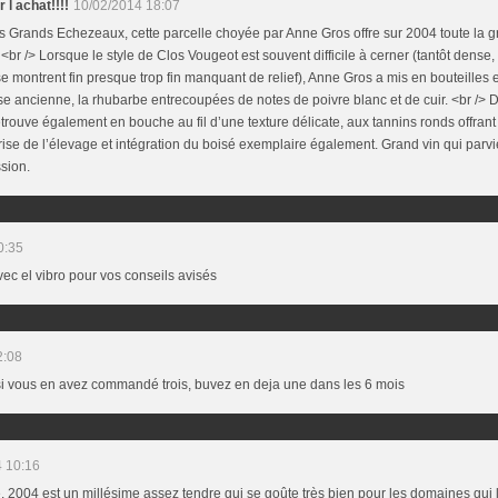
 l achat!!!!
10/02/2014 18:07
 Grands Echezeaux, cette parcelle choyée par Anne Gros offre sur 2004 toute la g
 <br /> Lorsque le style de Clos Vougeot est souvent difficile à cerner (tantôt dense
se montrent fin presque trop fin manquant de relief), Anne Gros a mis en bouteilles 
se ancienne, la rhubarbe entrecoupées de notes de poivre blanc et de cuir. <br /> De
etrouve également en bouche au fil d’une texture délicate, aux tannins ronds offran
ise de l’élevage et intégration du boisé exemplaire également. Grand vin qui parv
sion.
0:35
ec el vibro pour vos conseils avisés
2:08
si vous en avez commandé trois, buvez en deja une dans les 6 mois
 10:16
 2004 est un millésime assez tendre qui se goûte très bien pour les domaines qui l'