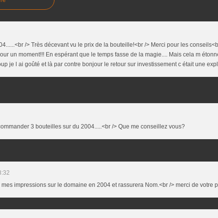
......<br /> Très décevant vu le prix de la bouteille!<br /> Merci pour les conseils<br
ur un moment!!! En espérant que le temps fasse de la magie.... Mais cela m étonner
up je l ai goûté et là par contre bonjour le retour sur investissement c était une ex
 commander 3 bouteilles sur du 2004.....<br /> Que me conseillez vous?
8:32
 mes impressions sur le domaine en 2004 et rassurera Nom.<br /> merci de votre p