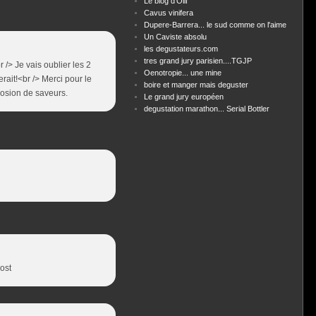
Le blog d'Olif
Cavus vinifera
Dupere-Barrera... le sud comme on l'aime
Un Caviste absolu
les degustateurs.com
tres grand jury parisien....TGJP
 /> Je vais oublier les 2
Oenotropie... une mine
ait!<br /> Merci pour le
boire et manger mais deguster
plosion de saveurs.
Le grand jury européen
degustation marathon... Serial Bottler
ost