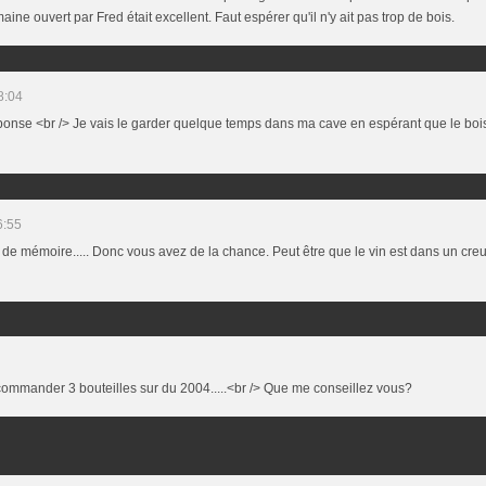
e ouvert par Fred était excellent. Faut espérer qu'il n'y ait pas trop de bois.
8:04
ponse <br /> Je vais le garder quelque temps dans ma cave en espérant que le bois
6:55
 de mémoire..... Donc vous avez de la chance. Peut être que le vin est dans un creux
 commander 3 bouteilles sur du 2004.....<br /> Que me conseillez vous?