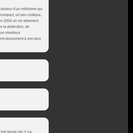
randeur d’un millésime qui
, compact, un peu rustique,
en 2004 un vin tellement
 la distinction, de
t un moelleux
ient doucement à son plus
ont réussi.<br /> Le