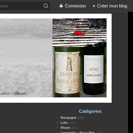
Connexion
+
Créer mon blog
Catégories
Bourgogne
(836)
Loire
(393)
Rhone
(306)
Languedoc - Roussillon
(188)