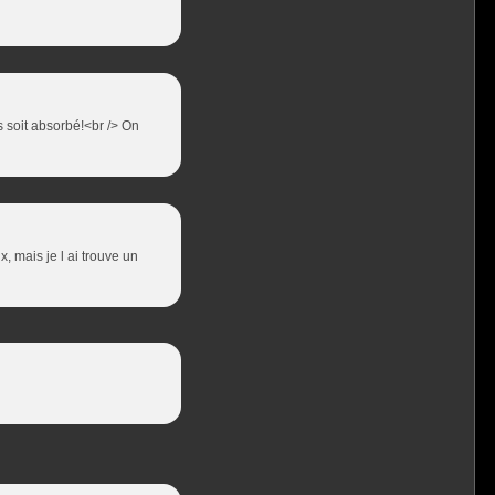
 soit absorbé!<br /> On
, mais je l ai trouve un