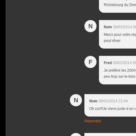
Richebourg du Domain
N
Nom
09/02/2014 0
Merci pour votre ré
peut rêver
F
Fred
09/02/2014 0
Je préfère les 2004
peu trop sur le bois
N
Nom
08/02/2014 22:49
Oh zur!!!Je viens juste d en
Répondre