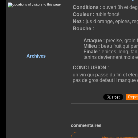
Conditions :
ouvert 3h et deg
Couleur :
rubis foncé
Nez :
jus d orange, epices, reg
Bouche :
Attaque :
precise, grain f
Milieu :
beau fruit qui part
Finale :
epices, long, tan
Archives
tanins deviennent mois e
CONCLUSION :
un vin qui passe du fin et ele
pas de gros defaut il manque 
Repos
commentaires
Ajouter un commentai