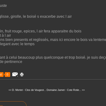
uste
lisse, girolle, le boisé s exacerbe avec l air
in, fruit rouge, epices, l air fera apparaitre du bois
 à l air
ins bien presents et reglissés, mais ici encore le bois va lentem
legant avec le temps
gant à celui beaucoup plus quelconque et trop boisé. je suis deçu
de pertinence
t
0
<< D. Mortet - Clos de Vougeot...
Domaine Jamet - Cote Rotie... >>
re