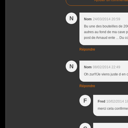
N
Nom
24/03/2014 20:59
Bu une des bouteilles de 2004
autres au fond de ma cave po
post de Arnaud ente ... Du co
Répondre
N
Nom
08/02/2014 22:49
Oh zur!!!Je viens juste d en
Répondre
F
Fred
10/02/2014 1
merci cela confirme