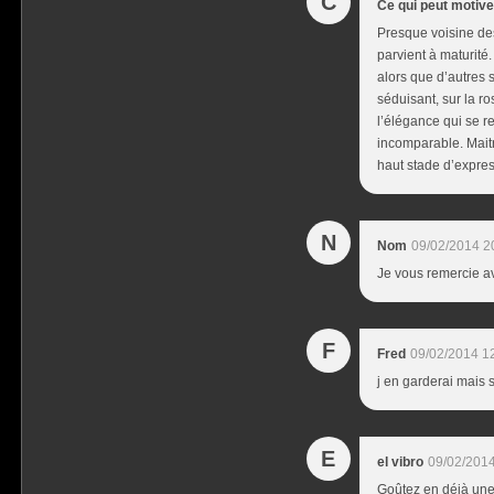
C
Ce qui peut motiver
Presque voisine des
parvient à maturité.
alors que d’autres 
séduisant, sur la ro
l’élégance qui se r
incomparable. Maitr
haut stade d’expres
N
Nom
09/02/2014 2
Je vous remercie av
F
Fred
09/02/2014 1
j en garderai mais 
E
el vibro
09/02/2014
Goûtez en déjà une.