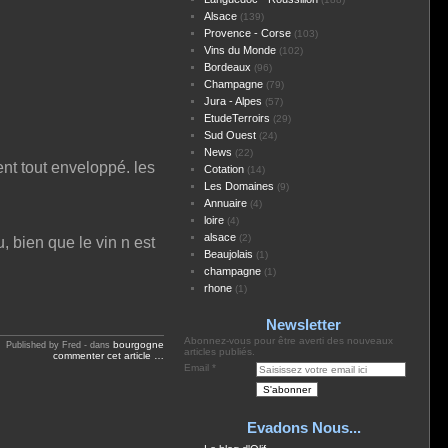
Alsace
(139)
Provence - Corse
(103)
Vins du Monde
(102)
Bordeaux
(96)
Champagne
(79)
Jura - Alpes
(57)
EtudeTerroirs
(29)
Sud Ouest
(24)
News
(22)
ent tout enveloppé. les
Cotation
(14)
Les Domaines
(9)
Annuaire
(4)
loire
(4)
alsace
(2)
, bien que le vin n est
Beaujolais
(1)
champagne
(1)
rhone
(1)
Newsletter
Abonnez-vous pour être averti des nouveaux
bourgogne
Published by Fred
-
dans
articles publiés.
commenter cet article
…
Email
Evadons Nous...