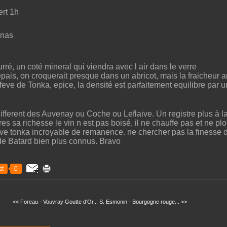
ert 1h
anas
urré, un coté mineral qui viendra avec l air dans le verre
is, on croquerait presque dans un abricot, mais la fraicheur ar
 feve de Tonka, epice, la densité est parfaitement equilibre par u
 different des Auvenay ou Coche ou Leflaive. Un registre plus à 
es sa richesse le vin n est pas boisé, il ne chauffe pas et ne p
feve tonka incroyable de remanence. ne chercher pas la finesse d
e Batard bien plus connus. Bravo
t
0
<< Foreau - Vouvray Goutte d'Or...
S. Esmonin - Bourgogne rouge... >>