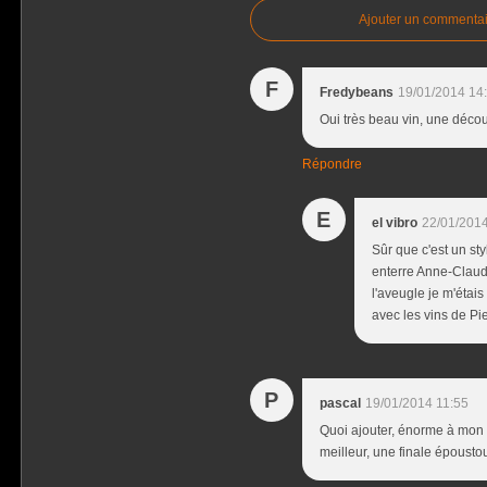
Ajouter un commentai
F
Fredybeans
19/01/2014 14
Oui très beau vin, une décou
Répondre
E
el vibro
22/01/2014
Sûr que c'est un sty
enterre Anne-Claude 
l'aveugle je m'étai
avec les vins de Pie
P
pascal
19/01/2014 11:55
Quoi ajouter, énorme à mon s
meilleur, une finale époustou