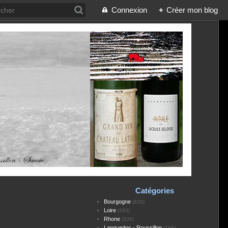
Connexion
+
Créer mon blog
Catégories
Bourgogne
(836)
Loire
(393)
Rhone
(306)
Languedoc - Roussillon
(188)