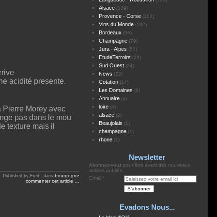
Alsace
(139)
Provence - Corse
(103)
Vins du Monde
(102)
Bordeaux
(96)
Champagne
(79)
Jura - Alpes
(57)
EtudeTerroirs
(29)
Sud Ouest
(24)
rive
News
(22)
ne acidité presente.
Cotation
(14)
Les Domaines
(9)
Annuaire
(4)
loire
(4)
la Pierre Morey avec
alsace
(2)
longe pas dans le mou
Beaujolais
(1)
e texture mais il
champagne
(1)
rhone
(1)
Newsletter
Abonnez-vous pour être averti des nouveaux
articles publiés.
bourgogne
Published by Fred
-
dans
Email
commenter cet article
…
Evadons Nous...