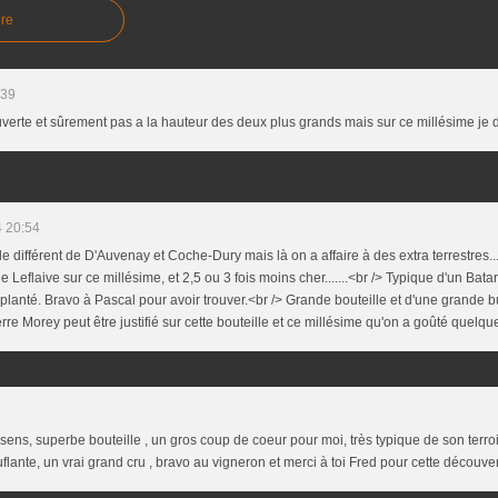
re
:39
verte et sûrement pas a la hauteur des deux plus grands mais sur ce millésime je d
 20:54
le différent de D'Auvenay et Coche-Dury mais là on a affaire à des extra terrestres...
Leflaive sur ce millésime, et 2,5 ou 3 fois moins cher.......<br /> Typique d'un Bat
s planté. Bravo à Pascal pour avoir trouver.<br /> Grande bouteille et d'une grande 
rre Morey peut être justifié sur cette bouteille et ce millésime qu'on a goûté quelques
ens, superbe bouteille , un gros coup de coeur pour moi, très typique de son terroi
flante, un vrai grand cru , bravo au vigneron et merci à toi Fred pour cette découver