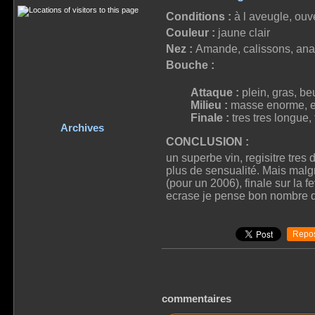
Conditions :
à l aveugle, ouv
Couleur :
jaune clair
Nez :
Amande, calissons, an
Bouche :
Attaque :
plein, gras, be
Milieu :
masse enorme, epa
Finale :
tres tres longue,
Archives
CONCLUSION :
un superbe vin, regisitre tres
plus de sensualité. Mais malgr
(pour un 2006), finale sur la 
ecrase je pense bon nombre d
Repos
commentaires