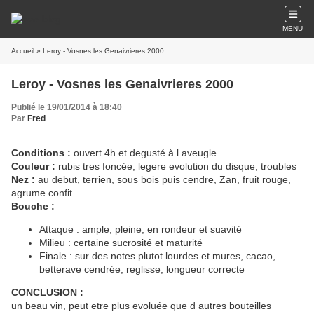
MENU
Accueil
» Leroy - Vosnes les Genaivrieres 2000
Leroy - Vosnes les Genaivrieres 2000
Publié le 19/01/2014 à 18:40
Par
Fred
Conditions :
ouvert 4h et degusté à l aveugle
Couleur :
rubis tres foncée, legere evolution du disque, troubles
Nez :
au debut, terrien, sous bois puis cendre, Zan, fruit rouge,
agrume confit
Bouche :
Attaque : ample, pleine, en rondeur et suavité
Milieu : certaine sucrosité et maturité
Finale : sur des notes plutot lourdes et mures, cacao,
betterave cendrée, reglisse, longueur correcte
CONCLUSION :
un beau vin, peut etre plus evoluée que d autres bouteilles