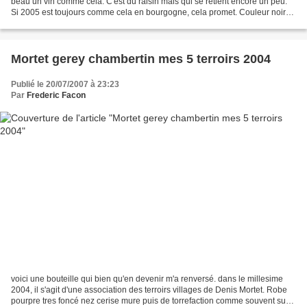
beau un vin comme cela. C'est du raisin mais qui se retient encore un peu.
Si 2005 est toujours comme cela en bourgogne, cela promet. Couleur noire
brillante reflet + clair...
Mortet gerey chambertin mes 5 terroirs 2004
Publié le 20/07/2007 à 23:23
Par
Frederic Facon
voici une bouteille qui bien qu'en devenir m'a renversé. dans le millesime
2004, il s'agit d'une association des terroirs villages de Denis Mortet. Robe
pourpre tres foncé nez cerise mure puis de torrefaction comme souvent sur