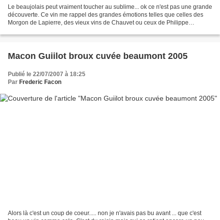
Le beaujolais peut vraiment toucher au sublime... ok ce n'est pas une grande
découverte. Ce vin me rappel des grandes émotions telles que celles des
Morgon de Lapierre, des vieux vins de Chauvet ou ceux de Philippe
Jambon. Ici le vin est plus jeune donc...
Macon Guiilot broux cuvée beaumont 2005
Publié le 22/07/2007 à 18:25
Par
Frederic Facon
Alors là c'est un coup de coeur..... non je n'avais pas bu avant ... que c'est