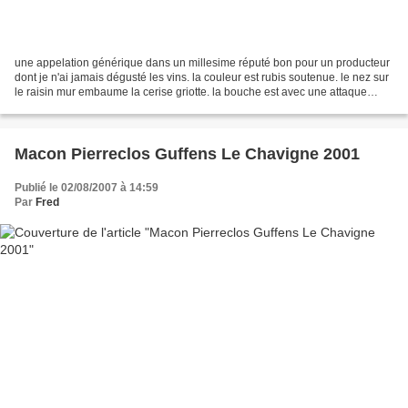
une appelation générique dans un millesime réputé bon pour un producteur
dont je n'ai jamais dégusté les vins. la couleur est rubis soutenue. le nez sur
le raisin mur embaume la cerise griotte. la bouche est avec une attaque
acide mais ronde, ou l'on...
Macon Pierreclos Guffens Le Chavigne 2001
Publié le 02/08/2007 à 14:59
Par
Fred