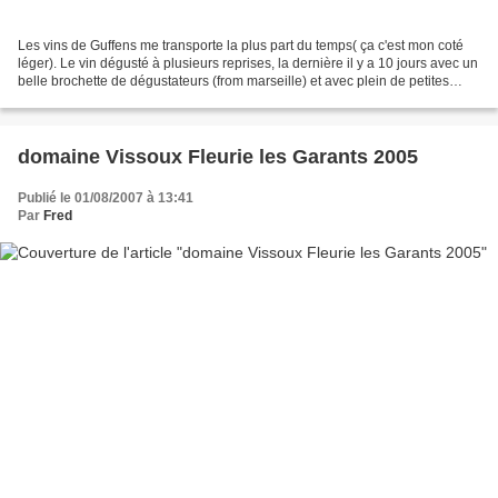
Les vins de Guffens me transporte la plus part du temps( ça c'est mon coté
léger). Le vin dégusté à plusieurs reprises, la dernière il y a 10 jours avec un
belle brochette de dégustateurs (from marseille) et avec plein de petites
soeurs (les bouteilles...
domaine Vissoux Fleurie les Garants 2005
Publié le 01/08/2007 à 13:41
Par
Fred