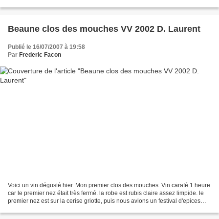
les vins jeunes de Mortet...
Beaune clos des mouches VV 2002 D. Laurent
Publié le 16/07/2007 à 19:58
Par
Frederic Facon
Voici un vin dégusté hier. Mon premier clos des mouches. Vin carafé 1 heure
car le premier nez était très fermé. la robe est rubis claire assez limpide. le
premier nez est sur la cerise griotte, puis nous avions un festival d'epices
avec des notes vanillées...