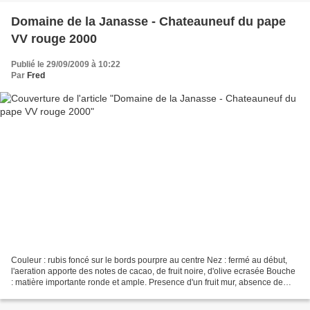
Domaine de la Janasse - Chateauneuf du pape
VV rouge 2000
Publié le 29/09/2009 à 10:22
Par
Fred
Couleur : rubis foncé sur le bords pourpre au centre Nez : fermé au début,
l'aeration apporte des notes de cacao, de fruit noire, d'olive ecrasée Bouche
: matière importante ronde et ample. Presence d'un fruit mur, absence de
boisé marqué et absence d'alcool...