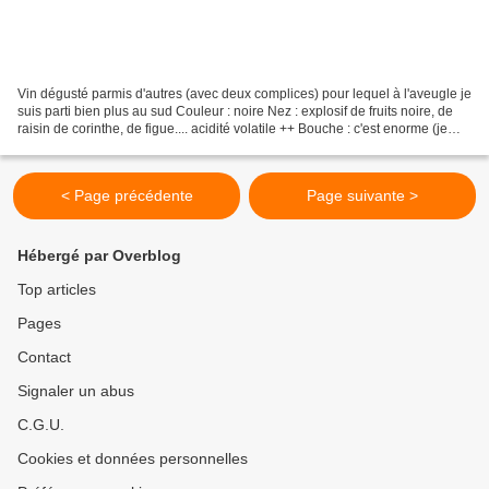
Vin dégusté parmis d'autres (avec deux complices) pour lequel à l'aveugle je
suis parti bien plus au sud Couleur : noire Nez : explosif de fruits noire, de
raisin de corinthe, de figue.... acidité volatile ++ Bouche : c'est enorme (je
veux dire trop)...
< Page précédente
Page suivante >
Hébergé par Overblog
Top articles
Pages
Contact
Signaler un abus
C.G.U.
Cookies et données personnelles