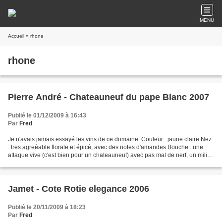
MENU
Accueil
» rhone
rhone
Pierre André - Chateauneuf du pape Blanc 2007
Publié le 01/12/2009 à 16:43
Par
Fred
Je n'avais jamais essayé les vins de ce domaine. Couleur : jaune claire Nez
: tres agreéable florale et épicé, avec des notes d'amandes Bouche : une
attaque vive (c'est bien pour un chateauneuf) avec pas mal de nerf, un milieu
de bouche plus gras et une...
Jamet - Cote Rotie elegance 2006
Publié le 20/11/2009 à 18:23
Par
Fred