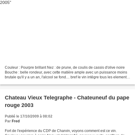
Couleur : Pourpre brillant Nez : de prune, de coulis de cassis d'olive noire
Bouche : belle rondeur, avec cette matière ample avec un puissance moins
brutale qu'il y a un an, l'alcool se fond.... bref le vin intègre tous les elements.
Finale surle fruit...
Chateau Vieux Telegraphe - Chateuneuf du pape
rouge 2003
Publié le 17/10/2009 à 08:02
Par
Fred
Fort de l'expérience du CDP de Charvin, voyons comment est ce vin.