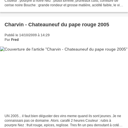
Couleur : pourpre à noire Nez : plutot torrefié, pruneaux cuits, confiture de
cerise noire Bouche : grande rondeur et grosse matière, acidité faible, le vin
apparait volumineux mais trop...
Charvin - Chateauneuf du pape rouge 2005
Publié le 14/10/2009 à 14:29
Par
Fred
UN 2005... il faut bien déguster des vins meme quand ils sont jeunes. Je ne
connaissais pas ce domaine. Alors. carafé 2 heures Couleur : rubis à
pourpre Nez : fruit rouge, epices, reglisse. Tres fin un peu deroutant à coté