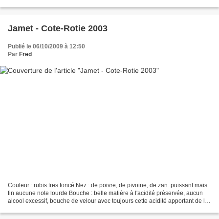
des monstres de puissance actuel...
Jamet - Cote-Rotie 2003
Publié le 06/10/2009 à 12:50
Par
Fred
Couleur : rubis tres foncé Nez : de poivre, de pivoine, de zan. puissant mais
fin aucune note lourde Bouche : belle matière à l'acidité préservée, aucun
alcool excessif, bouche de velour avec toujours cette acidité apportant de la
fraicheur. Grande finale...