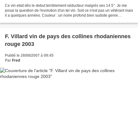
Ce vin etait dès le debut terriblement séducteur malgrés ses 14.5°. Je me
posai la question de l'evolution d'un tel vin. Soit ce n'est pas un vétérant mais
il a quelques années. Couleur : un noire profond bien sudiste genre
chateauneuf profond. Nez :...
F. Villard vin de pays des collines rhodaniennes
rouge 2003
Publié le 28/08/2007 à 09:45
Par
Fred