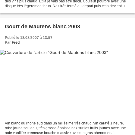
des vins plus chaud. Et là je vais pas etre deçu. Couleur pourpre avec une
disque très légerement brun. Nez très fermé au depart puis cela devient un
festival cerrise noire,...
Gourt de Mautens blanc 2003
Publié le 18/08/2007 à 13:57
Par
Fred
Vin blanc du rhone sud dans un millésime très chaud. vin carafé 1 heure.
robe jaune soutenu, très grasse épaisse nez sur les fruits jaunes avec une
note vanillée cremeuse bouche massive avec un gras phenomenale,