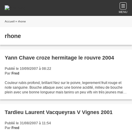
MENU
Accueil
» rhone
rhone
Yann Chave croze hermitage le rouvre 2004
Publié le 10/09/2007 à 08:22
Par
Fred
Couleur rubis profond, brillant Nez sur le poivre, legerement fruit rouge et
note sanguine. Bouche attaque avec une bonne acidité, milieu de bouche
plein avec une bonne longueur mais tanins un peu vifs vin très jeunes mais
deja agréable bien representatif...
Tardieu Laurent Vacqueyras V Vignes 2001
Publié le 31/08/2007 à 11:54
Par
Fred