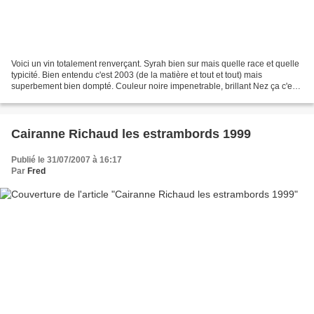
Voici un vin totalement renverçant. Syrah bien sur mais quelle race et quelle
typicité. Bien entendu c'est 2003 (de la matière et tout et tout) mais
superbement bien dompté. Couleur noire impenetrable, brillant Nez ça c'est
sur il y a de la syrah, cerise...
Cairanne Richaud les estrambords 1999
Publié le 31/07/2007 à 16:17
Par
Fred