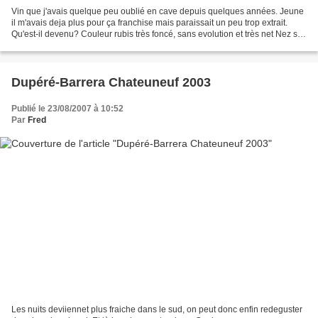
Vin que j'avais quelque peu oublié en cave depuis quelques années. Jeune
il m'avais deja plus pour ça franchise mais paraissait un peu trop extrait.
Qu'est-il devenu? Couleur rubis très foncé, sans evolution et très net Nez sur
le fruit, la syrah est...
Dupéré-Barrera Chateuneuf 2003
Publié le 23/08/2007 à 10:52
Par
Fred
Les nuits deviiennet plus fraiche dans le sud, on peut donc enfin redeguster