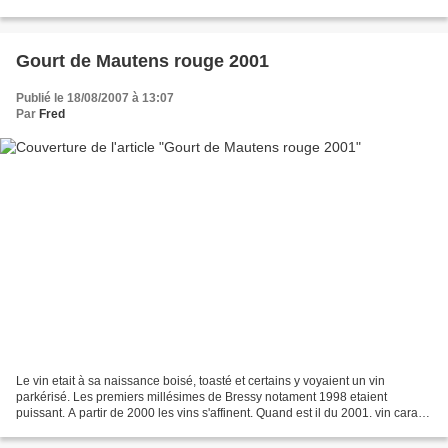
prolongé e par une amertume . cela fini...
Gourt de Mautens rouge 2001
Publié le 18/08/2007 à 13:07
Par
Fred
Le vin etait à sa naissance boisé, toasté et certains y voyaient un vin
parkérisé. Les premiers millésimes de Bressy notament 1998 etaient
puissant. A partir de 2000 les vins s'affinent. Quand est il du 2001. vin carafé
1 heure couleur rubis avec un leger...