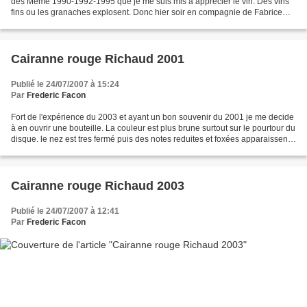
des Mémé 1990-1992-1995 que je me suis mis à apprécier le vin. Des vins
fins ou les granaches explosent. Donc hier soir en compagnie de Fabrice
dégustation (entre autre) de la...
Cairanne rouge Richaud 2001
Publié le 24/07/2007 à 15:24
Par
Frederic Facon
Fort de l'expérience du 2003 et ayant un bon souvenir du 2001 je me decide
à en ouvrir une bouteille. La couleur est plus brune surtout sur le pourtour du
disque. le nez est tres fermé puis des notes reduites et foxées apparaissent
la bouche presente...
Cairanne rouge Richaud 2003
Publié le 24/07/2007 à 12:41
Par
Frederic Facon