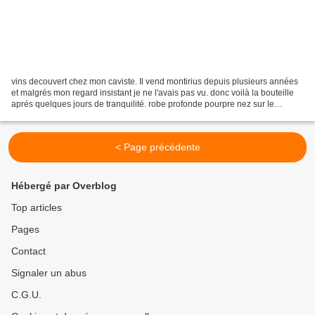
vins decouvert chez mon caviste. Il vend montirius depuis plusieurs années
et malgrés mon regard insistant je ne l'avais pas vu. donc voilà la bouteille
aprés quelques jours de tranquilité. robe profonde pourpre nez sur le
grenache. je ne connais pas...
< Page précédente
Hébergé par Overblog
Top articles
Pages
Contact
Signaler un abus
C.G.U.