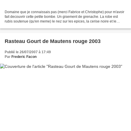
Domaine que je connaissais pas (merci Fabrice et Christophe) pour m'avoir
fait decouvrir cette petite bombe. Un gisement de grenache. La robe est
rubis soutenue (qu'en meme) le nez sur les epices, la cerise noire et le
cacao. c'est pur tres efficace......
Rasteau Gourt de Mautens rouge 2003
Publié le 26/07/2007 à 17:49
Par
Frederic Facon