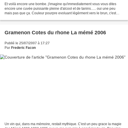
Et voilà encore une bombe. j'imagine qu'immediatement vous vous dites
encore une cuvée puissante pleine d'alcool et de tanins...... oui une peu
mais pas que ça. Couleur pourpre evoluant légèrment vers le brun, c'est
impenetrable et un peu trouble car...
Gramenon Cotes du rhone La mémé 2006
Publié le 25/07/2007 à 17:27
Par
Frederic Facon
Un vin qui, dans ma mémoire, restait mythique. C'est un peu grace la magie