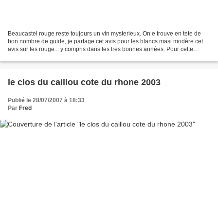
Beaucastel rouge reste toujours un vin mysterieux. On e trouve en tete de
bon nombre de guide, je partage cet avis pour les blancs masi modère cet
avis sur les rouge... y compris dans les tres bonnes années. Pour cette
degustation il s'agissait du 1994,...
le clos du caillou cote du rhone 2003
Publié le 28/07/2007 à 18:33
Par
Fred