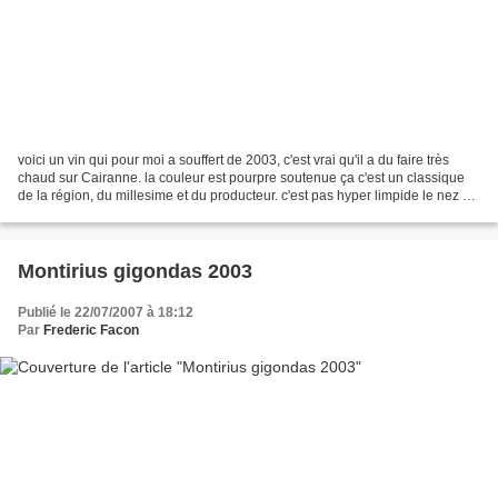
voici un vin qui pour moi a souffert de 2003, c'est vrai qu'il a du faire très
chaud sur Cairanne. la couleur est pourpre soutenue ça c'est un classique
de la région, du millesime et du producteur. c'est pas hyper limpide le nez est
tres surprenant zéro...
Montirius gigondas 2003
Publié le 22/07/2007 à 18:12
Par
Frederic Facon