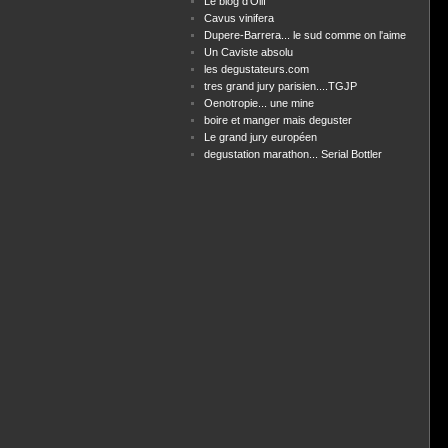
Le blog d'Olif
Cavus vinifera
Dupere-Barrera... le sud comme on l'aime
Un Caviste absolu
les degustateurs.com
tres grand jury parisien....TGJP
Oenotropie... une mine
boire et manger mais deguster
Le grand jury européen
degustation marathon... Serial Bottler