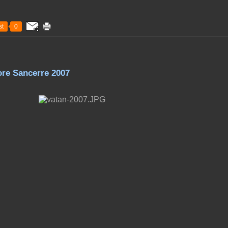
t
0
ore Sancerre 2007