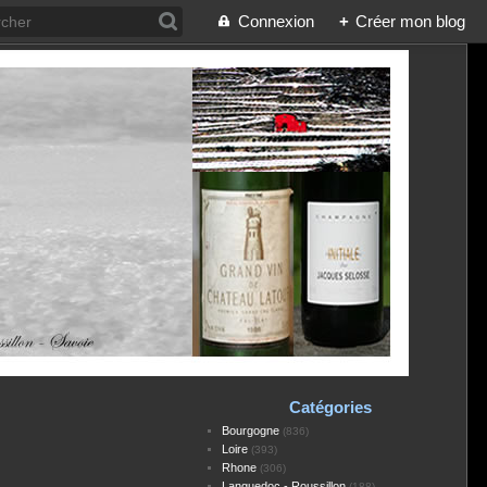
Connexion
+
Créer mon blog
Catégories
Bourgogne
(836)
Loire
(393)
Rhone
(306)
Languedoc - Roussillon
(188)