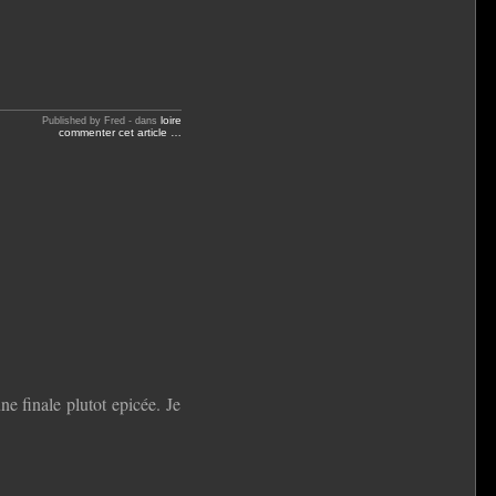
loire
Published by Fred
-
dans
commenter cet article
…
e finale plutot epicée. Je