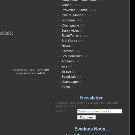
Alsace
(139)
Provence - Corse
(103)
Vins du Monde
(102)
Bordeaux
(96)
Champagne
(79)
Jura - Alpes
(57)
acidulée
EtudeTerroirs
(29)
Sud Ouest
(24)
News
(22)
Cotation
(14)
Les Domaines
(9)
Annuaire
(4)
loire
(4)
loire
Published by Fred
-
dans
alsace
(2)
commenter cet article
…
Beaujolais
(1)
champagne
(1)
rhone
(1)
Newsletter
Abonnez-vous pour être averti des nouveaux
articles publiés.
Email
Evadons Nous...