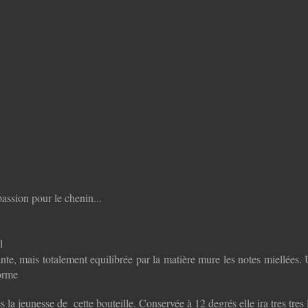
ssion pour le chenin...
l
nte, mais totalement equilibrée par la matière mure les notes miellées.
orme
a jeunesse de cette bouteille. Conservée à 12 degrés elle ira tres tres l