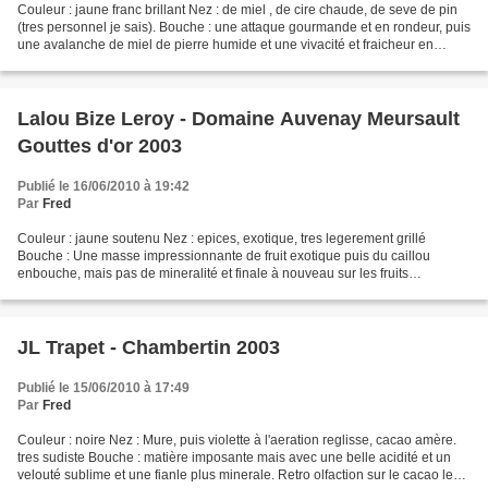
Couleur : jaune franc brillant Nez : de miel , de cire chaude, de seve de pin
(tres personnel je sais). Bouche : une attaque gourmande et en rondeur, puis
une avalanche de miel de pierre humide et une vivacité et fraicheur en
finale. C'est diablement...
Lalou Bize Leroy - Domaine Auvenay Meursault
Gouttes d'or 2003
Publié le 16/06/2010 à 19:42
Par
Fred
Couleur : jaune soutenu Nez : epices, exotique, tres legerement grillé
Bouche : Une masse impressionnante de fruit exotique puis du caillou
enbouche, mais pas de mineralité et finale à nouveau sur les fruits
exotiques. Un niveau de concentration en bouche...
JL Trapet - Chambertin 2003
Publié le 15/06/2010 à 17:49
Par
Fred
Couleur : noire Nez : Mure, puis violette à l'aeration reglisse, cacao amère.
tres sudiste Bouche : matière imposante mais avec une belle acidité et un
velouté sublime et une fianle plus minerale. Retro olfaction sur le cacao le