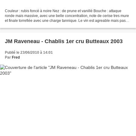
Couleur : rubis foncé à noire Nez : de prune et vanillé Bouche : attaque
ronde mais massive, avec une belle concentration, note de cerise tres mure
et finale torrefiée avec une charge tannique. Le vin est agreable mais pas
franchement typé terroir, plutot...
JM Raveneau - Chablis 1er cru Butteaux 2003
Publié le 23/06/2010 à 14:01
Par
Fred