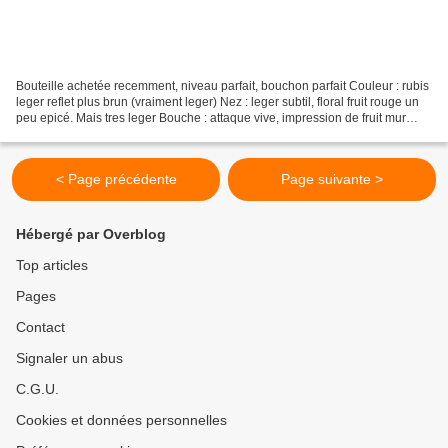
Bouteille achetée recemment, niveau parfait, bouchon parfait Couleur : rubis
leger reflet plus brun (vraiment leger) Nez : leger subtil, floral fruit rouge un
peu epicé. Mais tres leger Bouche : attaque vive, impression de fruit mur
mais matière faible...
< Page précédente
Page suivante >
Hébergé par Overblog
Top articles
Pages
Contact
Signaler un abus
C.G.U.
Cookies et données personnelles