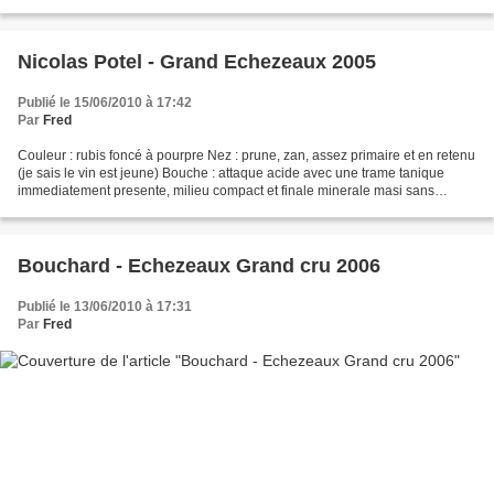
poivre la mure Belle bouteille...
Nicolas Potel - Grand Echezeaux 2005
Publié le 15/06/2010 à 17:42
Par
Fred
Couleur : rubis foncé à pourpre Nez : prune, zan, assez primaire et en retenu
(je sais le vin est jeune) Bouche : attaque acide avec une trame tanique
immediatement presente, milieu compact et finale minerale masi sans
complexité Je trouve ce vin trop...
Bouchard - Echezeaux Grand cru 2006
Publié le 13/06/2010 à 17:31
Par
Fred