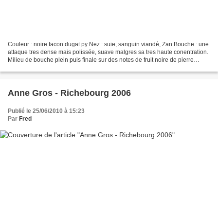
Couleur : noire facon dugat py Nez : suie, sanguin viandé, Zan Bouche : une
attaque tres dense mais polissée, suave malgres sa tres haute conentration.
Milieu de bouche plein puis finale sur des notes de fruit noire de pierre
chaude et d'orange sanguine......
Anne Gros - Richebourg 2006
Publié le 25/06/2010 à 15:23
Par
Fred