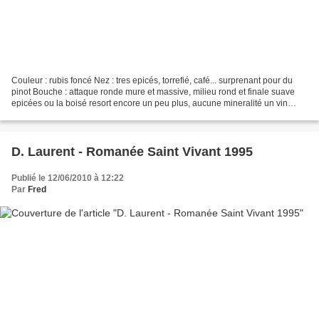
Couleur : rubis foncé Nez : tres epicés, torrefié, café... surprenant pour du
pinot Bouche : attaque ronde mure et massive, milieu rond et finale suave
epicées ou la boisé resort encore un peu plus, aucune mineralité un vin
sans grand interet certainement...
D. Laurent - Romanée Saint Vivant 1995
Publié le 12/06/2010 à 12:22
Par
Fred