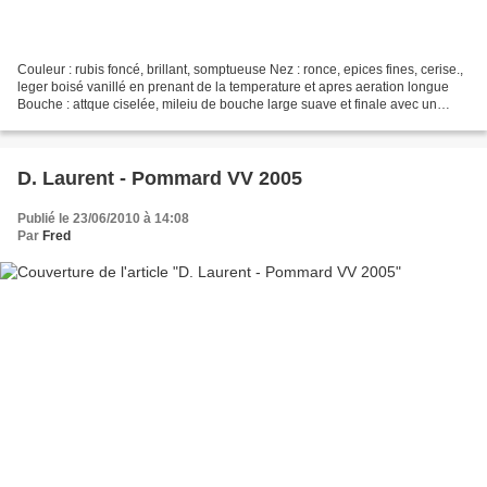
Couleur : rubis foncé, brillant, somptueuse Nez : ronce, epices fines, cerise.,
leger boisé vanillé en prenant de la temperature et apres aeration longue
Bouche : attque ciselée, mileiu de bouche large suave et finale avec un
retour de la ronce et des...
D. Laurent - Pommard VV 2005
Publié le 23/06/2010 à 14:08
Par
Fred