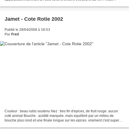
boisée et epicée sechant...
Jamet - Cote Rotie 2002
Publié le 28/04/2008 à 18:53
Par
Fred
Couleur : beau rubis soutenu Nez : tres fin d'epices, de fruit rouge. aucun
coté animal Bouche : acidité marquée, mais equilibré par un milieu de
bouche plus rond et une finale longue sur les epices. vraiment c'est superbe
Prix 35 euros Vin de tres haute...