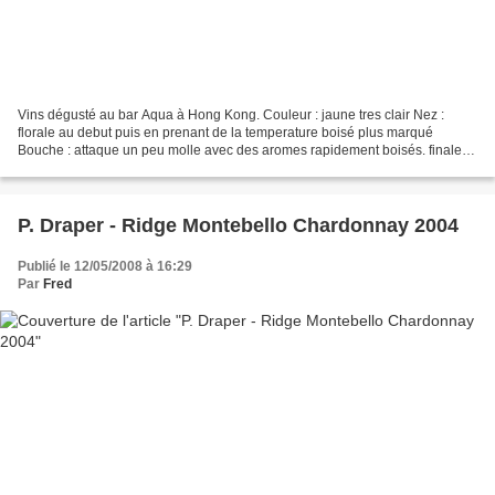
Vins dégusté au bar Aqua à Hong Kong. Couleur : jaune tres clair Nez :
florale au debut puis en prenant de la temperature boisé plus marqué
Bouche : attaque un peu molle avec des aromes rapidement boisés. finale
plus minérale et nette. Prix : 40 euros...
P. Draper - Ridge Montebello Chardonnay 2004
Publié le 12/05/2008 à 16:29
Par
Fred