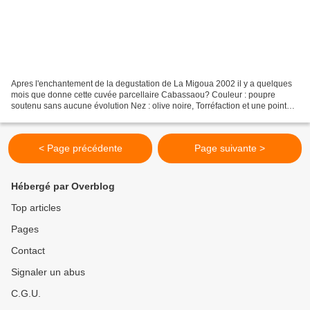
Apres l'enchantement de la degustation de La Migoua 2002 il y a quelques
mois que donne cette cuvée parcellaire Cabassaou? Couleur : poupre
soutenu sans aucune évolution Nez : olive noire, Torréfaction et une pointe
animale Bouche : attaque plutot ronde...
< Page précédente
Page suivante >
Hébergé par Overblog
Top articles
Pages
Contact
Signaler un abus
C.G.U.