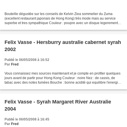
Bouteille dégustée sur les conseils de Kelvin Ziea sommelier du Zuma
(excellent restaurant japonais de Hong Kong) très mode mais au service
superbe et tres sympathique Couleur : poupre avec un disque legerement
plus foncé Nez : sur la prune, le tabac,...
Felix Vasse - Hersburry australie cabernet syrah
2002
Publié le 06/05/2008 à 16:52
Par
Fred
Vous connaissez mes sources maintenant et je compte en profiter quelques
jours avant de partir pour Hong Kong Couleur : noire Nez : de cassis, de
tabac avec des notes fumées Bouche : bonne acidité qui equilibre l'energie
de la syrah et une finale tanique...
Felix Vasse - Syrah Margaret River Australie
2004
Publié le 06/05/2008 à 16:45
Par
Fred