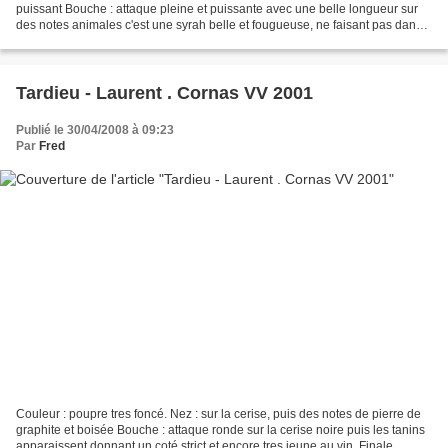
puissant Bouche : attaque pleine et puissante avec une belle longueur sur
des notes animales c'est une syrah belle et fougueuse, ne faisant pas dans
la dentelle.
Tardieu - Laurent . Cornas VV 2001
Publié le 30/04/2008 à 09:23
Par
Fred
Couleur : poupre tres foncé. Nez : sur la cerise, puis des notes de pierre de
graphite et boisée Bouche : attaque ronde sur la cerise noire puis les tanins
apparaissent donnant un coté strict et encore tres jeune au vin. Finale