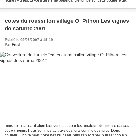
jeunes vignes. Et voila qu'en me balandant je tombe sur cette bouteille de
2003. deux jours après impossible...
cotes du roussillon village O. Pithon Les vignes
de saturne 2001
Publié le 09/08/2007 à 15:49
Par
Fred
amis de la concentration bienvenue et pour les amateurs de finesse passés
votre chemin. Nous sommes au pays des forts comme des turcs. Donc
couleur..... noire mais noire nez pruneau, puis zan et tabac puissant bouche