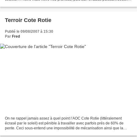
attaque avec un peu de rondeur, (qui...
Terroir Cote Rotie
Publié le 09/08/2007 à 15:30
Par
Fred
On ne rappel jamais assez à quel point l’AOC Cote Rotie (littéralement
écrasé par le soleil) est pénible à travailler avec parfois prés de 60% de
pente. Ceci sous-entend une impossibilité de mécanisation ainsi que la
création et l’entretien de murets...