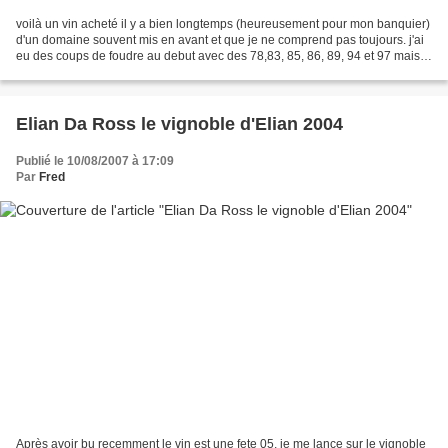
voilà un vin acheté il y a bien longtemps (heureusement pour mon banquier)
d'un domaine souvent mis en avant et que je ne comprend pas toujours. j'ai
eu des coups de foudre au debut avec des 78,83, 85, 86, 89, 94 et 97 mais
les milessimes 90, 91, 92,...
Elian Da Ross le vignoble d'Elian 2004
Publié le 10/08/2007 à 17:09
Par
Fred
Après avoir bu recemment le vin est une fete 05, je me lance sur le vignoble