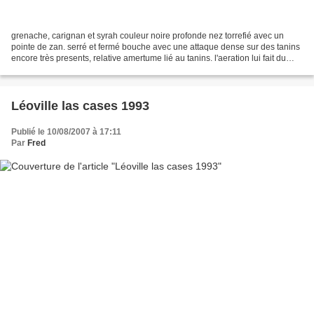
grenache, carignan et syrah couleur noire profonde nez torrefié avec un
pointe de zan. serré et fermé bouche avec une attaque dense sur des tanins
encore très presents, relative amertume lié au tanins. l'aeration lui fait du
bien avec des aromes de mure...
Léoville las cases 1993
Publié le 10/08/2007 à 17:11
Par
Fred