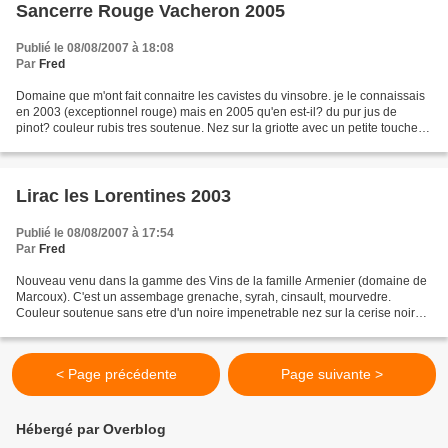
Sancerre Rouge Vacheron 2005
Publié le 08/08/2007 à 18:08
Par
Fred
Domaine que m'ont fait connaitre les cavistes du vinsobre. je le connaissais
en 2003 (exceptionnel rouge) mais en 2005 qu'en est-il? du pur jus de
pinot? couleur rubis tres soutenue. Nez sur la griotte avec un petite touche
vanillée, très légère. Bouche...
Lirac les Lorentines 2003
Publié le 08/08/2007 à 17:54
Par
Fred
Nouveau venu dans la gamme des Vins de la famille Armenier (domaine de
Marcoux). C'est un assembage grenache, syrah, cinsault, mourvedre.
Couleur soutenue sans etre d'un noire impenetrable nez sur la cerise noire
et des notes de guarigues de lard frais....
< Page précédente
Page suivante >
Hébergé par Overblog