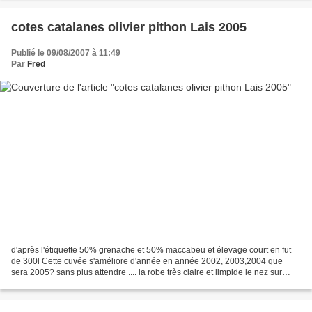
cotes catalanes olivier pithon Lais 2005
Publié le 09/08/2007 à 11:49
Par
Fred
d'après l'étiquette 50% grenache et 50% maccabeu et élevage court en fut
de 300l Cette cuvée s'améliore d'année en année 2002, 2003,2004 que
sera 2005? sans plus attendre .... la robe très claire et limpide le nez sur
l'amende les fleur blanche et qualques...