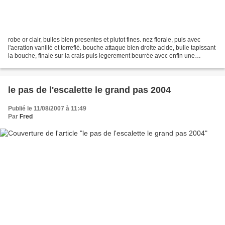
robe or clair, bulles bien presentes et plutot fines. nez florale, puis avec
l'aeration vanillé et torrefié. bouche attaque bien droite acide, bulle tapissant
la bouche, finale sur la crais puis legerement beurrée avec enfin une
amertume modérée. au totale,...
le pas de l'escalette le grand pas 2004
Publié le 11/08/2007 à 11:49
Par
Fred