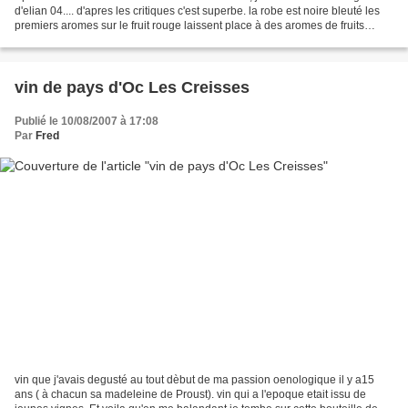
d'elian 04.... d'apres les critiques c'est superbe. la robe est noire bleuté les
premiers aromes sur le fruit rouge laissent place à des aromes de fruits
rouges.... la bouche...
vin de pays d'Oc Les Creisses
Publié le 10/08/2007 à 17:08
Par
Fred
vin que j'avais degusté au tout dèbut de ma passion oenologique il y a15
ans ( à chacun sa madeleine de Proust). vin qui a l'epoque etait issu de