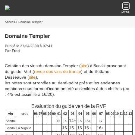
MENU
Accueil
» Domaine Tempier
Domaine Tempier
Publié le 27/04/2008 à 07:41
Par
Fred
Cotation des vins du domaine Tempier (
site
)
provenant
à Bandol
du guide Vert (
revue des vins de france
) et du Bettane
Desseauve (
site
).
les notes sont arrondies au demi-point prés et les anciennes
cotations sous forme d'icone ont été assimilées à des chiffres (ex
: 4/5 est assimilé à 16/20).
Evaluation du guide vert de la RVF
vin
crus
96
97
98
99
00
01
02
03
04
05
06
07
08
09
10
11
12
13
14+
Bandol
16
14
15
15+
17
16
15+
16
16+
16+
Bandol
La Migoua