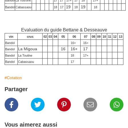
Bandol
La Tourtine
17
17
17+
17
18
17+
19
19
Bandol
Cabassaou
18
17
18
18
Evaluation du guide Bettane & Desseauve
vin
crus
02
03
04
05
06
07
08
09
10
11
12
13
Bandol
16+
16+
La Migoua
16
16+
17
Bandol
Bandol
La Toutine
18
17+
Bandol
Cabassaou
17
#Cotation
Partager
Vous aimerez aussi