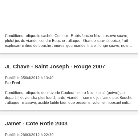
Conditions : etiquette cachée Couleur : Rubis foncée Nez : reserve suave,
plutot jus de viande, cendre Bouche : attaque : Grande suavité, epice, fruit
explosant milieu de bouche : mures, gourmande finale : longe suave, notes
cendrées CONCLUSION : Un superbe...
JL Chave - Saint Joseph - Rouge 2007
Publié le 05/04/2012 à 13:49
Par
Fred
Conditions : etiquette decouverte Couleur : noire Nez : epicé (poivre) au
depart, il deviendra plus lourd, lardé, viandé.... comme je n'aime pas Bouche
: attaque : massive, acidité faible bien que presente, volume imposant milieu
de bouche : genereux,...
Jamet - Cote Rotie 2003
Publié le 28/03/2012 à 22:39