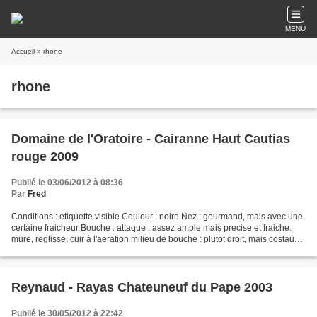
MENU
Accueil
» rhone
rhone
Domaine de l'Oratoire - Cairanne Haut Cautias
rouge 2009
Publié le 03/06/2012 à 08:36
Par
Fred
Conditions : etiquette visible Couleur : noire Nez : gourmand, mais avec une
certaine fraicheur Bouche : attaque : assez ample mais precise et fraiche.
mure, reglisse, cuir à l'aeration milieu de bouche : plutot droit, mais costaud
finale : jolie friacheur,...
Reynaud - Rayas Chateuneuf du Pape 2003
Publié le 30/05/2012 à 22:42