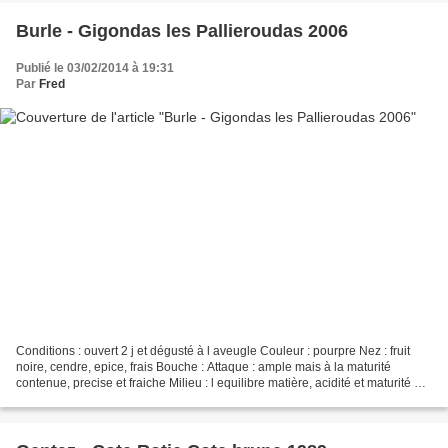
Burle - Gigondas les Pallieroudas 2006
Publié le 03/02/2014 à 19:31
Par
Fred
Conditions : ouvert 2 j et dégusté à l aveugle Couleur : pourpre Nez : fruit
noire, cendre, epice, frais Bouche : Attaque : ample mais à la maturité
contenue, precise et fraiche Milieu : l equilibre matière, acidité et maturité est
assez déroutant, gourmand...