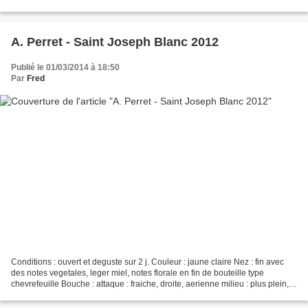
puissant, gourmand,...
A. Perret - Saint Joseph Blanc 2012
Publié le 01/03/2014 à 18:50
Par
Fred
Conditions : ouvert et deguste sur 2 j. Couleur : jaune claire Nez : fin avec
des notes vegetales, leger miel, notes florale en fin de bouteille type
chevrefeuille Bouche : attaque : fraiche, droite, aerienne milieu : plus plein,
mais sans lourdeur finale...