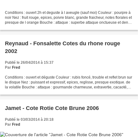
Conditions : ouvert 2h et deguste à l aveugle (sauf moi) Couleur : pourpre à
noir Nez : fruit rouge, epices, poivre blanc, grande fraicheur, notes florales et
presque de l orange Bouche : attaque : superbe attaque onctueuse et dense
tout en gardant un...
Reynaud - Fonsalette Cotes du rhone rouge
2002
Publié le 26/04/2014 à 15:37
Par
Fred
Conditions : ouvert et déguste Couleur : rubis foncé, trouble et reflet brun sur
le disque Nez : puissant et expressif, epices, reglisse, presque exotique. de
la volatile Bouche : attaque : gourmande charmeuse, extravertie, cacaoté,
guarrigue milieu :...
Jamet - Cote Rotie Cote Brune 2006
Publié le 03/03/2014 à 20:18
Par
Fred