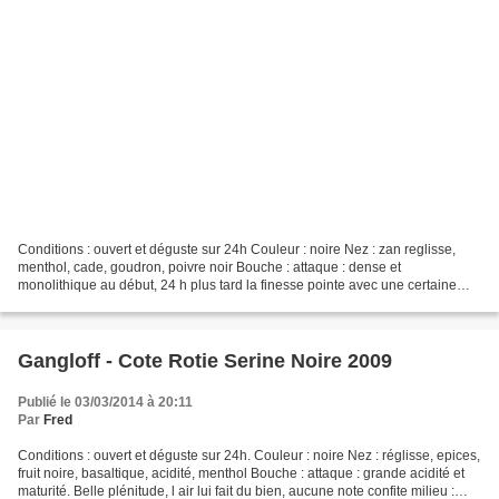
Conditions : ouvert et déguste sur 24h Couleur : noire Nez : zan reglisse,
menthol, cade, goudron, poivre noir Bouche : attaque : dense et
monolithique au début, 24 h plus tard la finesse pointe avec une certaine
délicatesse milieu : dense et acide, elle...
Gangloff - Cote Rotie Serine Noire 2009
Publié le 03/03/2014 à 20:11
Par
Fred
Conditions : ouvert et déguste sur 24h. Couleur : noire Nez : réglisse, epices,
fruit noire, basaltique, acidité, menthol Bouche : attaque : grande acidité et
maturité. Belle plénitude, l air lui fait du bien, aucune note confite milieu :