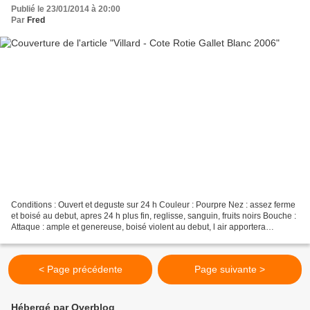
Publié le 23/01/2014 à 20:00
Par
Fred
Conditions : Ouvert et deguste sur 24 h Couleur : Pourpre Nez : assez ferme
et boisé au debut, apres 24 h plus fin, reglisse, sanguin, fruits noirs Bouche :
Attaque : ample et genereuse, boisé violent au debut, l air apportera
beaucoup de noblesse. Les...
< Page précédente
Page suivante >
Hébergé par Overblog