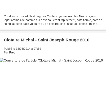
Conditions : ouvert 3h et deguste Couleur : jaune tres clair Nez : crayeux,
leger aromes de pomme qui s evanouieront rapidement, note florale, pate de
coing. aucune trace vulgaire ou de bois Bouche : attaque : dense, fraiche,
precise avec du gras et une...
Clotaire Michal - Saint Joseph Rouge 2010
Publié le 18/05/2014 à 07:59
Par
Fred