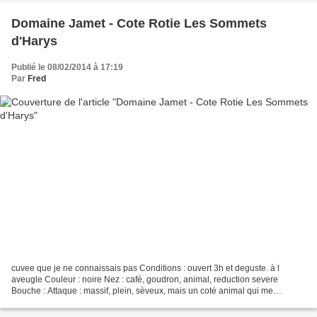
Domaine Jamet - Cote Rotie Les Sommets
d'Harys
Publié le 08/02/2014 à 17:19
Par
Fred
cuvee que je ne connaissais pas Conditions : ouvert 3h et deguste. à l
aveugle Couleur : noire Nez : café, goudron, animal, reduction severe
Bouche : Attaque : massif, plein, sèveux, mais un coté animal qui me
dérange Milieu : belle acidité malgré une...