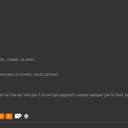
lée, viande, la mure
ouveaux et seveux, sucre present.
 l'on ne sent pas l alcool qui apparait comme masqué par le fruit, pou
t
0