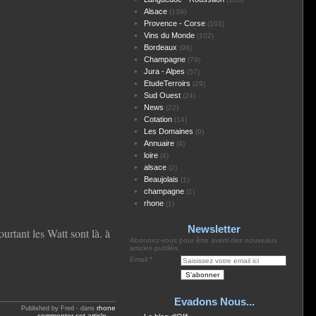
Alsace
(139)
Provence - Corse
(103)
Vins du Monde
(102)
Bordeaux
(96)
Champagne
(79)
Jura - Alpes
(57)
EtudeTerroirs
(29)
Sud Ouest
(24)
News
(22)
Cotation
(14)
Les Domaines
(9)
Annuaire
(4)
loire
(4)
alsace
(2)
Beaujolais
(1)
champagne
(1)
rhone
(1)
Newsletter
rtant les Watt sont là. à
Abonnez-vous pour être averti des nouveaux
articles publiés.
Email
Evadons Nous...
rhone
Published by Fred
-
dans
commenter cet article
…