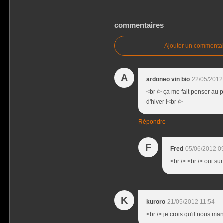
commentaires
Ajouter un commentai
A
ardoneo vin bio
22/05/2012
<br /> ça me fait penser au p
d'hiver !<br />
Répondre
F
Fred
05/06/2012 0
<br /> <br /> oui su
K
kuroro
21/05/2012 11:54
<br /> je crois qu'il nous ma