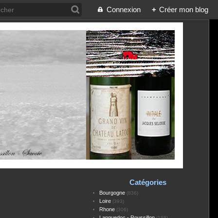
Connexion
+
Créer mon blog
Catégories
Bourgogne
(836)
Loire
(393)
Rhone
(306)
Languedoc - Roussillon
(188)