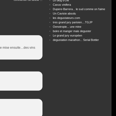
Le blog d'Olif
Cavus vinifera
Dupere-Barrera... le sud comme on l'aime
Un Caviste absolu
les degustateurs.com
tres grand jury parisien....TGJP
Oenotropie... une mine
boire et manger mais deguster
Le grand jury européen
degustation marathon... Serial Bottler
de mise ensuite....des vins