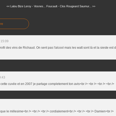
<< Lalou Bize Leroy - Vosnes...
Foucault - Clos Rougeard Saumur... >>
re
 15:09
rofil des vins de Richaud. On sent pas l'alcool mais les watt sont là et la sieste est 
9:43
r cette cuvée et en 2007 je partage completement ton avis<br /> <br /> <br /> <br />
nque le millesime<br /> <br /> <br /> cordialement<br /> <br /> <br /> Damien<br />