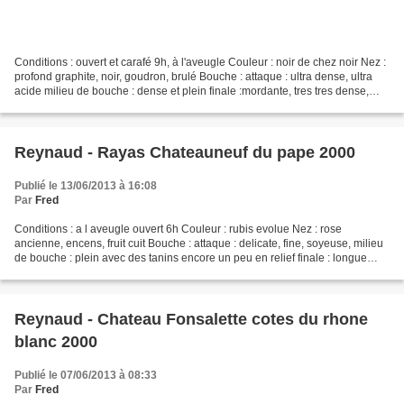
Conditions : ouvert et carafé 9h, à l'aveugle Couleur : noir de chez noir Nez :
profond graphite, noir, goudron, brulé Bouche : attaque : ultra dense, ultra
acide milieu de bouche : dense et plein finale :mordante, tres tres dense,
boisé cassant le vin...
Reynaud - Rayas Chateauneuf du pape 2000
Publié le 13/06/2013 à 16:08
Par
Fred
Conditions : a l aveugle ouvert 6h Couleur : rubis evolue Nez : rose
ancienne, encens, fruit cuit Bouche : attaque : delicate, fine, soyeuse, milieu
de bouche : plein avec des tanins encore un peu en relief finale : longue
retro sur l encens et les fruits...
Reynaud - Chateau Fonsalette cotes du rhone
blanc 2000
Publié le 07/06/2013 à 08:33
Par
Fred