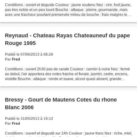
Conditions : ouvert et deguste Couleur : jaune soutenu Nez : cire, fruit jaune,
pas tres noble et un peu lourd Bouche : attaque : pleine, gourmande, mais
avec une fraicheur pourtant prerservée milieu de bouche : frais malgres le
gras finale : tendue par...
Reynaud - Chateau Rayas Chateauneuf du pape
Rouge 1995
Publié le 07/06/2013 à 08:26
Par
Fred
Conditions : ouvert 2h30 pas de carafe Couleur : carmin à noire Nez : fermé
au debut, l'air apportera des notes fraiche et florale. jasmin, cedre, encens,
violette Bouche : attaque : ronde et suave, alcool quasi absent, grande
delicatesse milieu de bouche...
Bressy - Gourt de Mautens Cotes du rhone
Blanc 2006
Publié le 31/05/2013 à 19:12
Par
Fred
Conditions : ouvert et degusté sur 24h Couleur : jaune franc Nez : riche, miel,