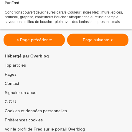
Par
Fred
Conditions : ouvert deux heures carafé Couleur : noire Nez : mure, epices,
pruneau, graphite, chaleureux Bouche : attaque : chaleureuse et ample,
savoureuse milieu de bouche : plein avec des tanins bien presents mais
matures. seveux finale : note cacaotée,...
< Page précédente
Page suivante >
Hébergé par Overblog
Top articles
Pages
Contact
Signaler un abus
C.G.U.
Cookies et données personnelles
Préférences cookies
Voir le profil de Fred sur le portail Overblog