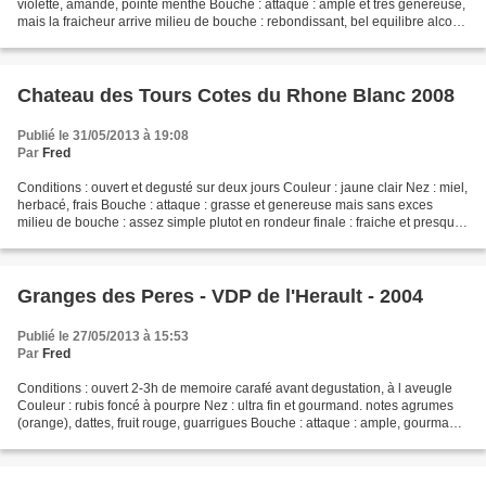
violette, amande, pointe menthe Bouche : attaque : ample et tres genereuse,
mais la fraicheur arrive milieu de bouche : rebondissant, bel equilibre alcool,
acidité et fraicheur...
Chateau des Tours Cotes du Rhone Blanc 2008
Publié le 31/05/2013 à 19:08
Par
Fred
Conditions : ouvert et degusté sur deux jours Couleur : jaune clair Nez : miel,
herbacé, frais Bouche : attaque : grasse et genereuse mais sans exces
milieu de bouche : assez simple plutot en rondeur finale : fraiche et presque
saline au debut elle deviendra...
Granges des Peres - VDP de l'Herault - 2004
Publié le 27/05/2013 à 15:53
Par
Fred
Conditions : ouvert 2-3h de memoire carafé avant degustation, à l aveugle
Couleur : rubis foncé à pourpre Nez : ultra fin et gourmand. notes agrumes
(orange), dattes, fruit rouge, guarrigues Bouche : attaque : ample, gourmand,
plein et spherique, on croque...