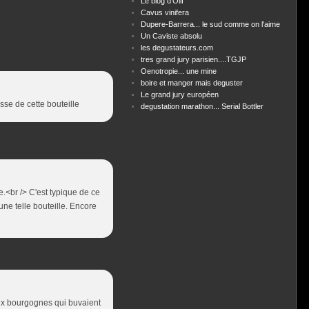
Le blog d'Olif
Cavus vinifera
Dupere-Barrera... le sud comme on l'aime
Un Caviste absolu
les degustateurs.com
tres grand jury parisien....TGJP
Oenotropie... une mine
boire et manger mais deguster
Le grand jury européen
sse de cette bouteille
degustation marathon... Serial Bottler
.<br /> C'est typique de ce
une telle bouteille. Encore
aux bourgognes qui buvaient