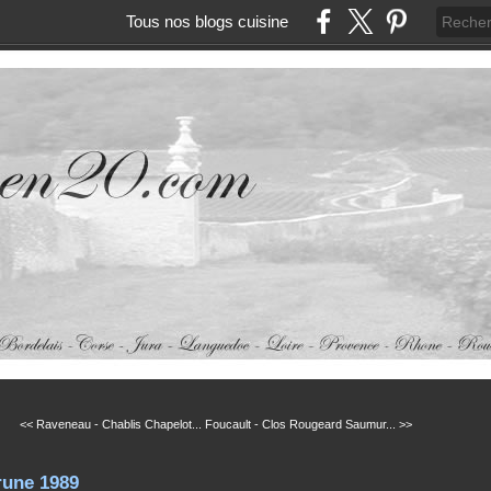
Tous nos blogs cuisine
<< Raveneau - Chablis Chapelot...
Foucault - Clos Rougeard Saumur... >>
rune 1989