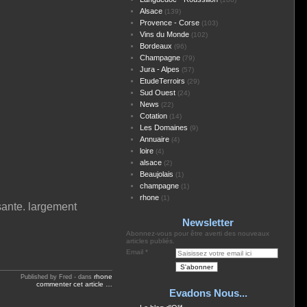
Alsace
(139)
Provence - Corse
(103)
Vins du Monde
(102)
Bordeaux
(96)
Champagne
(79)
Jura - Alpes
(57)
EtudeTerroirs
(29)
Sud Ouest
(24)
News
(22)
Cotation
(14)
Les Domaines
(9)
Annuaire
(4)
loire
(4)
alsace
(2)
.
Beaujolais
(1)
champagne
(1)
rhone
(1)
isante. largement
Newsletter
Abonnez-vous pour être averti des nouveaux
articles publiés.
Email
rhone
Published by Fred
-
dans
commenter cet article
…
Evadons Nous...