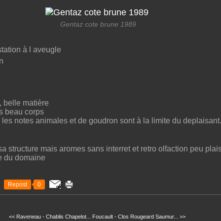
Gentaz cote brune 1989
tation à l aveugle
n
 belle matière
es beau corps
 les notes animales et de goudron sont à la limite du deplaisant
a structure mais aromes sans interret et retro olfaction peu pla
ue du domaine
Repost
0
<< Raveneau - Chablis Chapelot...
Foucault - Clos Rougeard Saumur... >>