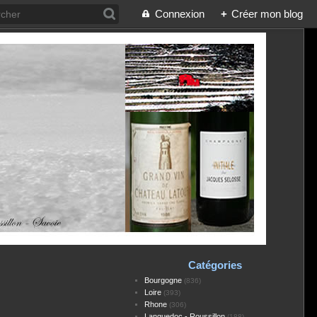
Connexion
+
Créer mon blog
Catégories
Bourgogne
(836)
Loire
(393)
Rhone
(306)
Languedoc - Roussillon
(188)