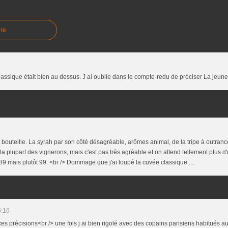
re
lassique était bien au dessus. J ai oublie dans le compte-redu de préciser La jeune
 bouteille. La syrah par son côté désagréable, arômes animal, de la tripe à outrance
 la plupart des vignerons, mais c'est pas très agréable et on attend tellement plus d'
t 89 mais plutôt 99. <br /> Dommage que j'ai loupé la cuvée classique.....
5:16
es précisions<br /> une fois j ai bien rigolé avec des copains parisiens habitués 