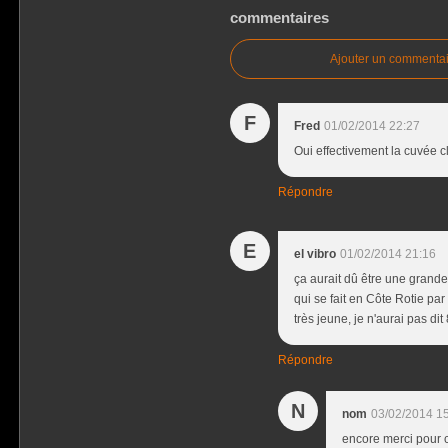
commentaires
Ajouter un commentai
F
Fred
01/02/2014 22:27
Oui effectivement la cuvée c
Répondre
E
el vibro
01/02/2014 21:16
ça aurait dû être une grande
qui se fait en Côte Rotie par
très jeune, je n'aurai pas di
Répondre
N
nom
03/02/2014 1
encore merci pour c