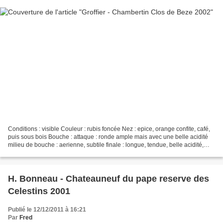
Conditions : visible Couleur : rubis foncée Nez : epice, orange confite, café,
puis sous bois Bouche : attaque : ronde ample mais avec une belle acidité
milieu de bouche : aerienne, subtile finale : longue, tendue, belle acidité,
notes d'epices et d'orange...
H. Bonneau - Chateauneuf du pape reserve des
Celestins 2001
Publié le 12/12/2011 à 16:21
Par
Fred