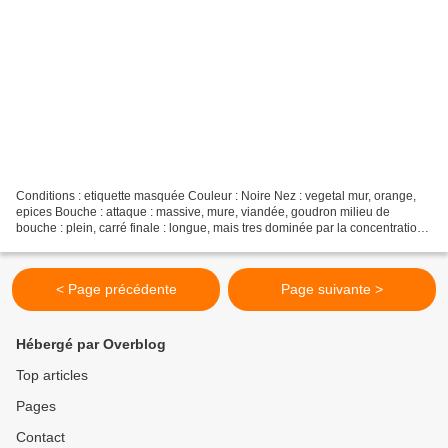
Conditions : etiquette masquée Couleur : Noire Nez : vegetal mur, orange,
epices Bouche : attaque : massive, mure, viandée, goudron milieu de
bouche : plein, carré finale : longue, mais tres dominée par la concentration
et une relative amertume CONCLUSION...
< Page précédente
Page suivante >
Hébergé par Overblog
Top articles
Pages
Contact