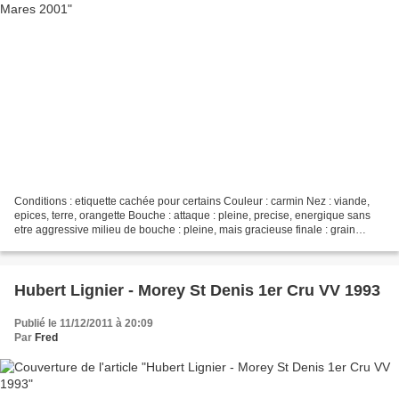
Conditions : etiquette cachée pour certains Couleur : carmin Nez : viande,
epices, terre, orangette Bouche : attaque : pleine, precise, energique sans
etre aggressive milieu de bouche : pleine, mais gracieuse finale : grain
tannique encore tres present...
Hubert Lignier - Morey St Denis 1er Cru VV 1993
Publié le 11/12/2011 à 20:09
Par
Fred