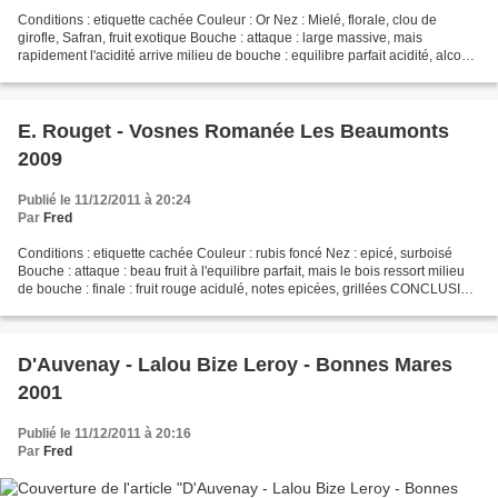
Conditions : etiquette cachée Couleur : Or Nez : Mielé, florale, clou de
girofle, Safran, fruit exotique Bouche : attaque : large massive, mais
rapidement l'acidité arrive milieu de bouche : equilibre parfait acidité, alcool
finale : longue, sur des notes...
E. Rouget - Vosnes Romanée Les Beaumonts
2009
Publié le 11/12/2011 à 20:24
Par
Fred
Conditions : etiquette cachée Couleur : rubis foncé Nez : epicé, surboisé
Bouche : attaque : beau fruit à l'equilibre parfait, mais le bois ressort milieu
de bouche : finale : fruit rouge acidulé, notes epicées, grillées CONCLUSION
: Un vin que Stef N...
D'Auvenay - Lalou Bize Leroy - Bonnes Mares
2001
Publié le 11/12/2011 à 20:16
Par
Fred