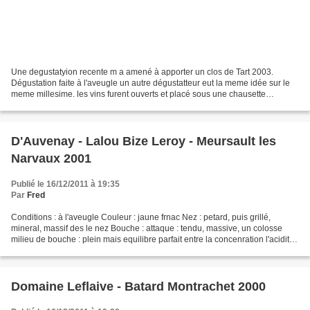
Une degustatyion recente m a amené à apporter un clos de Tart 2003.
Dégustation faite à l'aveugle un autre dégustatteur eut la meme idée sur le
meme millesime. les vins furent ouverts et placé sous une chausette
occultant l'etiquette et la capsule. Premier...
D'Auvenay - Lalou Bize Leroy - Meursault les
Narvaux 2001
Publié le 16/12/2011 à 19:35
Par
Fred
Conditions : à l'aveugle Couleur : jaune frnac Nez : petard, puis grillé,
mineral, massif des le nez Bouche : attaque : tendu, massive, un colosse
milieu de bouche : plein mais equilibre parfait entre la concenration l'acidité
finale : notes grillées,...
Domaine Leflaive - Batard Montrachet 2000