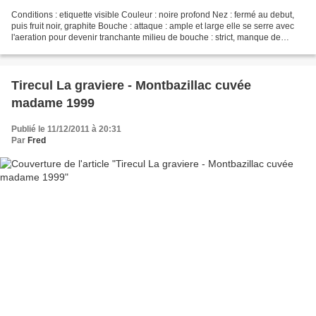
Conditions : etiquette visible Couleur : noire profond Nez : fermé au debut,
puis fruit noir, graphite Bouche : attaque : ample et large elle se serre avec
l'aeration pour devenir tranchante milieu de bouche : strict, manque de
rondeur finale : large...
Tirecul La graviere - Montbazillac cuvée
madame 1999
Publié le 11/12/2011 à 20:31
Par
Fred