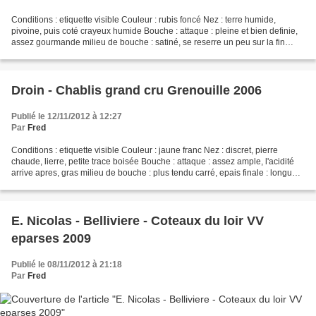
Conditions : etiquette visible Couleur : rubis foncé Nez : terre humide,
pivoine, puis coté crayeux humide Bouche : attaque : pleine et bien definie,
assez gourmande milieu de bouche : satiné, se reserre un peu sur la fin
finale : seveuse, notes de fruit...
Droin - Chablis grand cru Grenouille 2006
Publié le 12/11/2012 à 12:27
Par
Fred
Conditions : etiquette visible Couleur : jaune franc Nez : discret, pierre
chaude, lierre, petite trace boisée Bouche : attaque : assez ample, l'acidité
arrive apres, gras milieu de bouche : plus tendu carré, epais finale : longueur
moyenne, mineralité...
E. Nicolas - Belliviere - Coteaux du loir VV
eparses 2009
Publié le 08/11/2012 à 21:18
Par
Fred