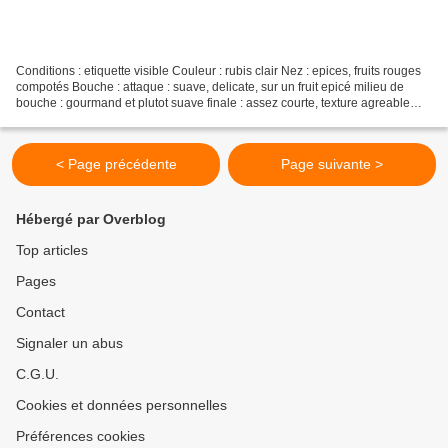
Conditions : etiquette visible Couleur : rubis clair Nez : epices, fruits rouges
compotés Bouche : attaque : suave, delicate, sur un fruit epicé milieu de
bouche : gourmand et plutot suave finale : assez courte, texture agreable
melant maturité, finesse...
< Page précédente
Page suivante >
Hébergé par Overblog
Top articles
Pages
Contact
Signaler un abus
C.G.U.
Cookies et données personnelles
Préférences cookies