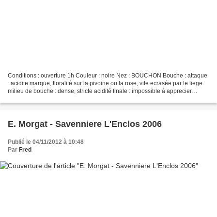
Conditions : ouverture 1h Couleur : noire Nez : BOUCHON Bouche : attaque
: acidite marque, floralité sur la pivoine ou la rose, vite ecrasée par le liege
milieu de bouche : dense, stricte acidité finale : impossible à apprecier
CONCLUSION : pas de chance...
E. Morgat - Savenniere L'Enclos 2006
Publié le 04/11/2012 à 10:48
Par
Fred