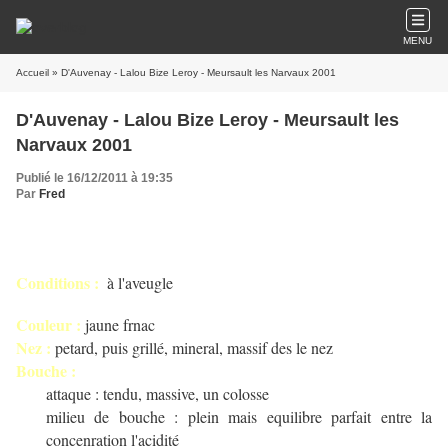
MENU
Accueil
» D'Auvenay - Lalou Bize Leroy - Meursault les Narvaux 2001
D'Auvenay - Lalou Bize Leroy - Meursault les
Narvaux 2001
Publié le 16/12/2011 à 19:35
Par
Fred
Conditions :
à l'aveugle
Couleur :
jaune frnac
Nez :
petard, puis grillé, mineral, massif des le nez
Bouche :
attaque : tendu, massive, un colosse
milieu de bouche : plein mais equilibre parfait entre la
concenration l'acidité