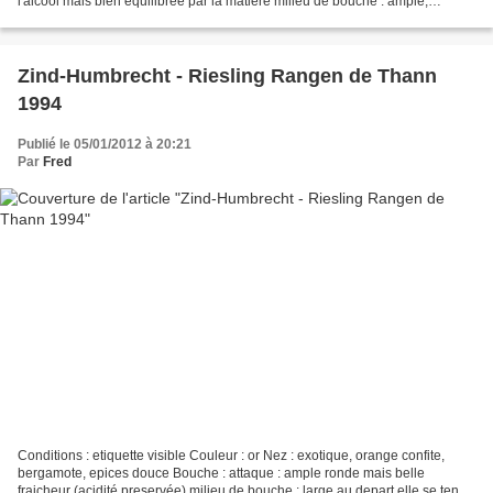
l'alcool mais bien equilibrée par la matière milieu de bouche : ample,
gourmande mais relativement fraiche...
Zind-Humbrecht - Riesling Rangen de Thann
1994
Publié le 05/01/2012 à 20:21
Par
Fred
Conditions : etiquette visible Couleur : or Nez : exotique, orange confite,
bergamote, epices douce Bouche : attaque : ample ronde mais belle
fraicheur (acidité preservée) milieu de bouche : large au depart elle se tend