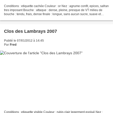
Conditions : etiquette cachée Couleur : or Nez : agrume confit, epices, safran
tres imposant Bouche : attaque : dense, pleine, presque de VT milieu de
bouche : tendu, frais, dense finale : longue, sans aucun sucre, suave et
mineral. Notes safranés tres...
Clos des Lambrays 2007
Publié le 07/01/2012 à 14:45
Par
Fred
Conditions : etiquette visible Couleur : rubis clair legerment evolué Nez :