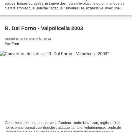
epices, fraises ecrasées, je trouve des notes d'evolutions ou un manque de
clareté aromatique Bouche : attaque : savoureuse, expressive, avec une
legere acidité. milieu de bouche...
R. Dal Forno - Valpolicella 2003
Publié le 07/01/2012 à 14:34
Par
Fred
Conditions : etiquette decouverte Couleur : noire Nez : zan, reglisse, fruit
noire, empyreumatique Bouche : attaque : ample, volumineuse, ronde,de