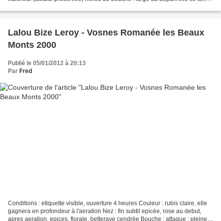
finale : melange d'acidité, de...
Lalou Bize Leroy - Vosnes Romanée les Beaux
Monts 2000
Publié le 05/01/2012 à 20:13
Par
Fred
Conditions : etiquette visible, ouverture 4 heures Couleur : rubis claire, elle
gagnera en profondeur à l'aeration Nez : fin subtil epicée, rose au debut,
apres aeration, epices, florale, betterave cendrée Bouche : attaque : pleine