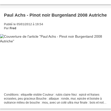
dense, restant frais finale...
Paul Achs - Pinot noir Burgenland 2008 Autriche
Publié le 05/01/2012 à 19:54
Par
Fred
Conditions : etiquette visible Couleur : rubis claire Nez : epicé et fraises
ecrasées, peu gracieux Bouche : attaque : ronde, mur, epicée et boisée à
outrance milieu de bouche : mou, avec un coté ultra mur finale : bois et notes
de fraise, pas de tanins...