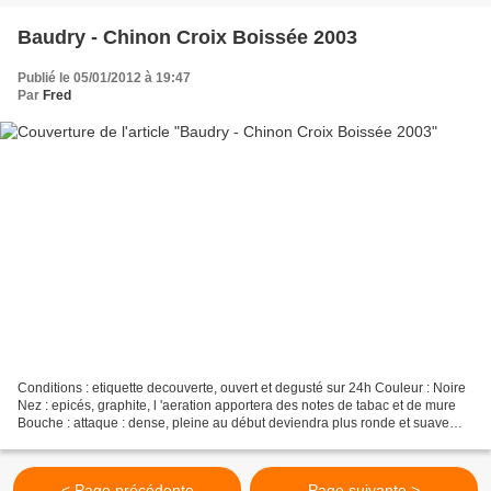
Baudry - Chinon Croix Boissée 2003
Publié le 05/01/2012 à 19:47
Par
Fred
Conditions : etiquette decouverte, ouvert et degusté sur 24h Couleur : Noire
Nez : epicés, graphite, l 'aeration apportera des notes de tabac et de mure
Bouche : attaque : dense, pleine au début deviendra plus ronde et suave
avec l'air milieu de bouche...
< Page précédente
Page suivante >