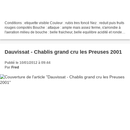
Conditions : etiquette visible Couleur : rubis tres foncé Nez : reduit puis fruits
rouges compotés Bouche : attaque : ample mais assez ferme, s'arrondie à
l'aeration milieu de bouche : belle fraicheur, belle equilibre acidité et rondeur
finale : simple...
Dauvissat - Chablis grand cru les Preuses 2001
Publié le 10/01/2012 à 09:44
Par
Fred