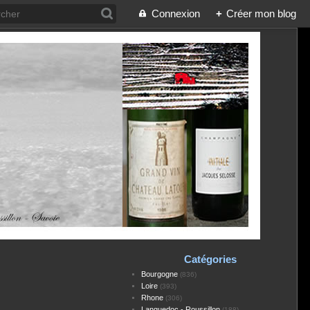
Connexion
+
Créer mon blog
Catégories
Bourgogne
(836)
Loire
(393)
Rhone
(306)
Languedoc - Roussillon
(188)