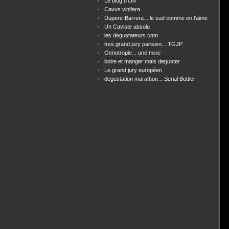
Le blog d'Olif
Cavus vinifera
Dupere-Barrera... le sud comme on l'aime
Un Caviste absolu
les degustateurs.com
tres grand jury parisien....TGJP
Oenotropie... une mine
boire et manger mais deguster
Le grand jury européen
degustation marathon... Serial Bottler