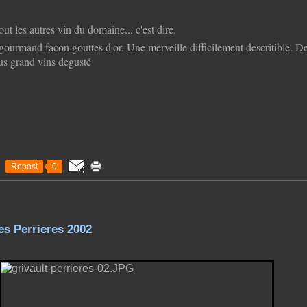
ut les autres vin du domaine... c'est dire.
 gourmand facon gouttes d'or. Une merveille difficilement descritible. D
lus grand vins degusté
Repost
0
es Perrieres 2002