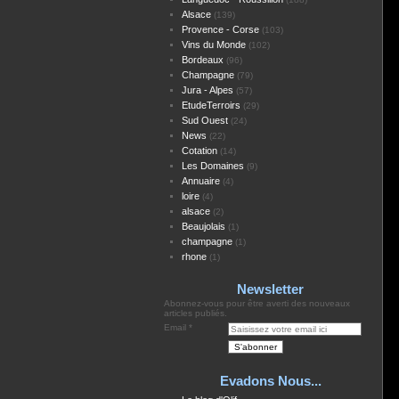
Alsace
(139)
Provence - Corse
(103)
Vins du Monde
(102)
Bordeaux
(96)
Champagne
(79)
Jura - Alpes
(57)
EtudeTerroirs
(29)
Sud Ouest
(24)
News
(22)
Cotation
(14)
Les Domaines
(9)
Annuaire
(4)
loire
(4)
alsace
(2)
Beaujolais
(1)
champagne
(1)
rhone
(1)
Newsletter
Abonnez-vous pour être averti des nouveaux
articles publiés.
Email
Evadons Nous...