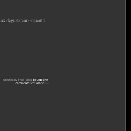
eux degustateurs etaient à
bourgogne
Published by Fred
-
dans
commenter cet article
…