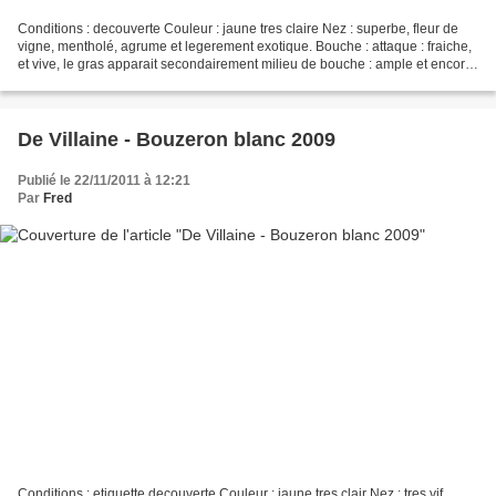
Conditions : decouverte Couleur : jaune tres claire Nez : superbe, fleur de
vigne, mentholé, agrume et legerement exotique. Bouche : attaque : fraiche,
et vive, le gras apparait secondairement milieu de bouche : ample et encore
bien vive tres bel equilibre...
De Villaine - Bouzeron blanc 2009
Publié le 22/11/2011 à 12:21
Par
Fred
Conditions : etiquette decouverte Couleur : jaune tres clair Nez : tres vif