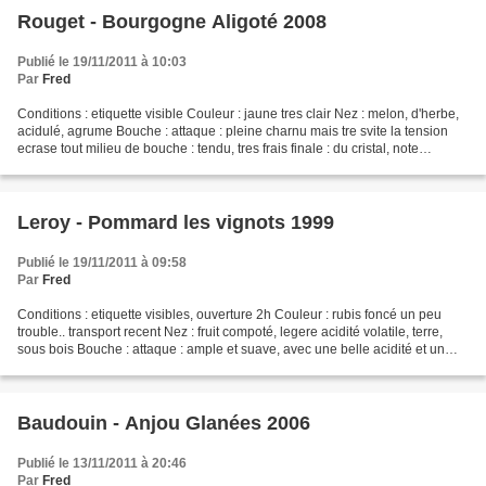
Rouget - Bourgogne Aligoté 2008
Publié le 19/11/2011 à 10:03
Par
Fred
Conditions : etiquette visible Couleur : jaune tres clair Nez : melon, d'herbe,
acidulé, agrume Bouche : attaque : pleine charnu mais tre svite la tension
ecrase tout milieu de bouche : tendu, tres frais finale : du cristal, note
d'agrume CONCLUSION :...
Leroy - Pommard les vignots 1999
Publié le 19/11/2011 à 09:58
Par
Fred
Conditions : etiquette visibles, ouverture 2h Couleur : rubis foncé un peu
trouble.. transport recent Nez : fruit compoté, legere acidité volatile, terre,
sous bois Bouche : attaque : ample et suave, avec une belle acidité et un
coté masculin milieu de...
Baudouin - Anjou Glanées 2006
Publié le 13/11/2011 à 20:46
Par
Fred