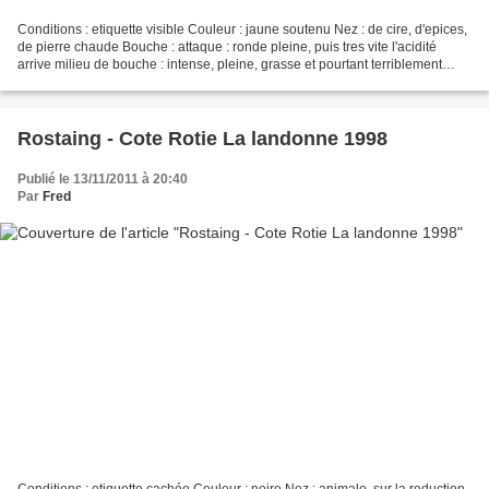
Conditions : etiquette visible Couleur : jaune soutenu Nez : de cire, d'epices,
de pierre chaude Bouche : attaque : ronde pleine, puis tres vite l'acidité
arrive milieu de bouche : intense, pleine, grasse et pourtant terriblement
minerale finale : un...
Rostaing - Cote Rotie La landonne 1998
Publié le 13/11/2011 à 20:40
Par
Fred
Conditions : etiquette cachée Couleur : noire Nez : animale, sur la reduction,