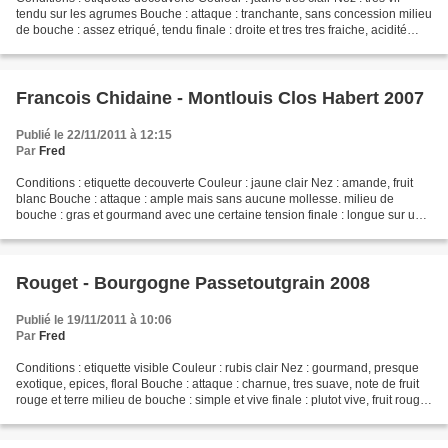
tendu sur les agrumes Bouche : attaque : tranchante, sans concession milieu
de bouche : assez etriqué, tendu finale : droite et tres tres fraiche, acidité
resortant CONCLUSION...
Francois Chidaine - Montlouis Clos Habert 2007
Publié le 22/11/2011 à 12:15
Par
Fred
Conditions : etiquette decouverte Couleur : jaune clair Nez : amande, fruit
blanc Bouche : attaque : ample mais sans aucune mollesse. milieu de
bouche : gras et gourmand avec une certaine tension finale : longue sur une
superbe association residuel et...
Rouget - Bourgogne Passetoutgrain 2008
Publié le 19/11/2011 à 10:06
Par
Fred
Conditions : etiquette visible Couleur : rubis clair Nez : gourmand, presque
exotique, epices, floral Bouche : attaque : charnue, tres suave, note de fruit
rouge et terre milieu de bouche : simple et vive finale : plutot vive, fruit rouge
et longueur...