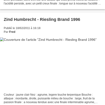
l'acidité persiste, avec un petit creux finale : longue sur à nouveau l'acidité et
un fruit qui revient...
Zind Humbrecht - Riesling Brand 1996
Publié le 18/02/2011 à 16:18
Par
Fred
Couleur : jaune clair Nez : agrume, legere touche terpenique Bouche :
attaque : mordante, droite, puissante milieu de bouche : large, fruit de la
passion finale : a nouveau tendue avec une finale interminable agrume,