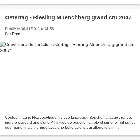
pierre humide. CONCLUSION : un vin...
Ostertag - Riesling Muenchberg grand cru 2007
Publié le 30/01/2011 à 14:56
Par
Fred
Couleur : jaune Nez : exotique, fruit de la passion Bouche : attaque : ronde,
mure presque digne d'une VT milieu de bouche : ample et sur une fruit pur et
gourmand finale : longue avec une belle acidité qui allege le vin .
CONCLUSION : un vin de fruit...