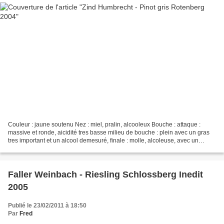
Couleur : jaune soutenu Nez : miel, pralin, alcooleux Bouche : attaque :
massive et ronde, aicidité tres basse milieu de bouche : plein avec un gras
tres important et un alcool demesuré, finale : molle, alcoleuse, avec un
residuel tres lassant CONCLUSION...
Faller Weinbach - Riesling Schlossberg Inedit
2005
Publié le 23/02/2011 à 18:50
Par
Fred