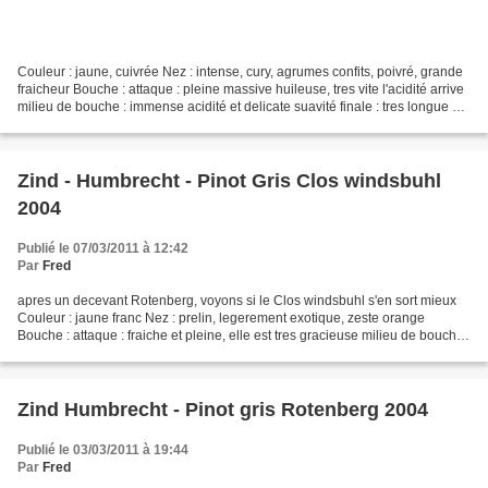
Couleur : jaune, cuivrée Nez : intense, cury, agrumes confits, poivré, grande
fraicheur Bouche : attaque : pleine massive huileuse, tres vite l'acidité arrive
milieu de bouche : immense acidité et delicate suavité finale : tres longue sur
des notes roties...
Zind - Humbrecht - Pinot Gris Clos windsbuhl
2004
Publié le 07/03/2011 à 12:42
Par
Fred
apres un decevant Rotenberg, voyons si le Clos windsbuhl s'en sort mieux
Couleur : jaune franc Nez : prelin, legerement exotique, zeste orange
Bouche : attaque : fraiche et pleine, elle est tres gracieuse milieu de bouche :
plein gourmand ... on redoute...
Zind Humbrecht - Pinot gris Rotenberg 2004
Publié le 03/03/2011 à 19:44
Par
Fred