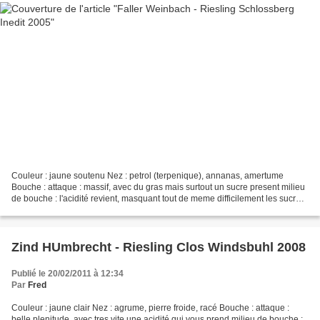
Couleur : jaune soutenu Nez : petrol (terpenique), annanas, amertume
Bouche : attaque : massif, avec du gras mais surtout un sucre present milieu
de bouche : l'acidité revient, masquant tout de meme difficilement les sucres
finale : chaude, alcool, confit,...
Zind HUmbrecht - Riesling Clos Windsbuhl 2008
Publié le 20/02/2011 à 12:34
Par
Fred
Couleur : jaune clair Nez : agrume, pierre froide, racé Bouche : attaque :
belle plenitude, avec tres vite une acidité qui vous prend milieu de bouche :