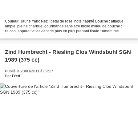
Couleur : jaune franc Nez : petal de rose, note naphté Bouche : attaque :
ample, pleine charnue, gourmande sans etre molle milieu de bouche :
l'alcool apparait et devient de plus en plus prenant finale : amertume
presente mais masquée par l'alcool qui...
Zind Humbrecht - Riesling Clos Windsbuhl SGN
1989 (375 cc)
Publié le 23/03/2011 à 09:17
Par
Fred