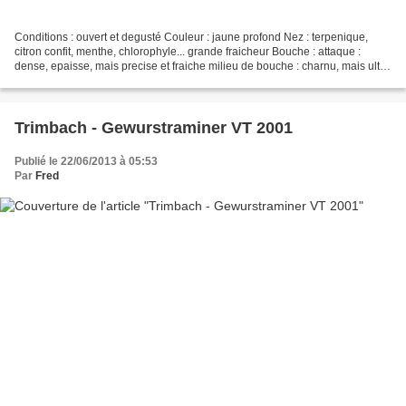
Conditions : ouvert et degusté Couleur : jaune profond Nez : terpenique,
citron confit, menthe, chlorophyle... grande fraicheur Bouche : attaque :
dense, epaisse, mais precise et fraiche milieu de bouche : charnu, mais ultra
fraiche et precise pour son...
Trimbach - Gewurstraminer VT 2001
Publié le 22/06/2013 à 05:53
Par
Fred