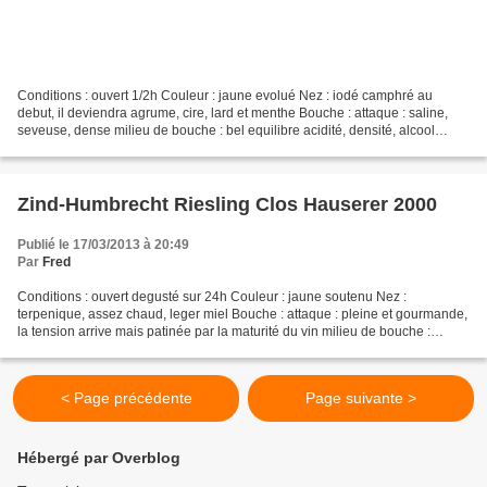
Conditions : ouvert 1/2h Couleur : jaune evolué Nez : iodé camphré au
debut, il deviendra agrume, cire, lard et menthe Bouche : attaque : saline,
seveuse, dense milieu de bouche : bel equilibre acidité, densité, alcool
finale : pleine, dense cailloux...
Zind-Humbrecht Riesling Clos Hauserer 2000
Publié le 17/03/2013 à 20:49
Par
Fred
Conditions : ouvert degusté sur 24h Couleur : jaune soutenu Nez :
terpenique, assez chaud, leger miel Bouche : attaque : pleine et gourmande,
la tension arrive mais patinée par la maturité du vin milieu de bouche :
corpulent, gras finale : tension faisant...
< Page précédente
Page suivante >
Hébergé par Overblog