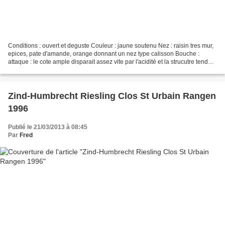
Conditions : ouvert et deguste Couleur : jaune soutenu Nez : raisin tres mur,
epices, pate d'amande, orange donnant un nez type calisson Bouche :
attaque : le cote ample disparait assez vite par l'acidité et la strucutre tendu
sous jacente milieu de bouche...
Zind-Humbrecht Riesling Clos St Urbain Rangen
1996
Publié le 21/03/2013 à 08:45
Par
Fred