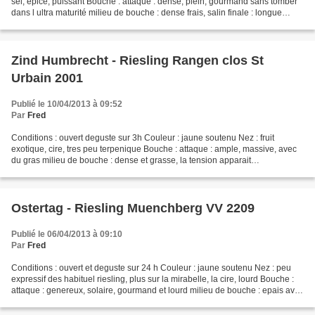
sel, epice, puissant Bouche : attaque : dense, plein, gourmand sans tomber
dans l ultra maturité milieu de bouche : dense frais, salin finale : longue
exotique, grosse matière,...
Zind Humbrecht - Riesling Rangen clos St
Urbain 2001
Publié le 10/04/2013 à 09:52
Par
Fred
Conditions : ouvert deguste sur 3h Couleur : jaune soutenu Nez : fruit
exotique, cire, tres peu terpenique Bouche : attaque : ample, massive, avec
du gras milieu de bouche : dense et grasse, la tension apparait
progressivement finale : pierre chaude,...
Ostertag - Riesling Muenchberg VV 2209
Publié le 06/04/2013 à 09:10
Par
Fred
Conditions : ouvert et deguste sur 24 h Couleur : jaune soutenu Nez : peu
expressif des habituel riesling, plus sur la mirabelle, la cire, lourd Bouche :
attaque : genereux, solaire, gourmand et lourd milieu de bouche : epais avec
un peu d'alcool finale...