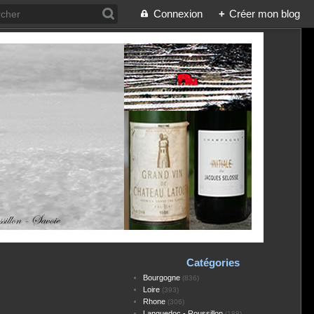
Connexion
+
Créer mon blog
Catégories
Bourgogne
(836)
Loire
(393)
Rhone
(306)
Languedoc - Roussillon
(188)