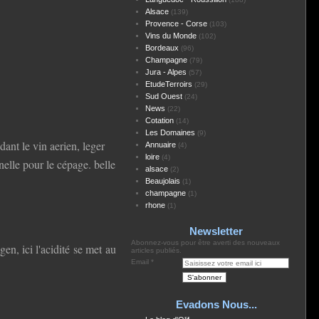
Alsace
(139)
Provence - Corse
(103)
Vins du Monde
(102)
Bordeaux
(96)
Champagne
(79)
Jura - Alpes
(57)
EtudeTerroirs
(29)
Sud Ouest
(24)
News
(22)
Cotation
(14)
Les Domaines
(9)
dant le vin aerien, leger
Annuaire
(4)
loire
(4)
nelle pour le cépage. belle
alsace
(2)
Beaujolais
(1)
champagne
(1)
rhone
(1)
Newsletter
Abonnez-vous pour être averti des nouveaux
en, ici l'acidité se met au
articles publiés.
Email
Evadons Nous...