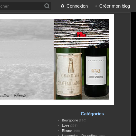
Connexion
+
Créer mon blog
Catégories
Bourgogne
(836)
Loire
(393)
Rhone
(306)
Languedoc - Roussillon
(188)