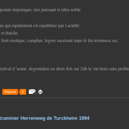
pointe terpenique, tres puissant et ultra noble
ais qui rapidement est equilibree par l acidité.
et fraiche
fruit exotique, camphre, legere sucrisuté mais le fin terminera sec.
festival d 'aome. degustation en deux fois sur 24h le vin tiens sans prob
Repost
0
traminer Herrenweg de Turckheim 1994