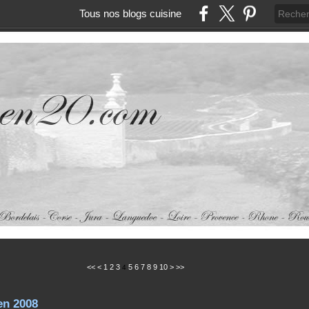
Tous nos blogs cuisine
<<
<
1
2
3
5
6
7
8
9
10
>
>>
4
en 2008