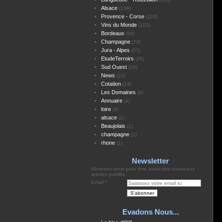
Alsace
(139)
Provence - Corse
(103)
Vins du Monde
(102)
Bordeaux
(96)
Champagne
(79)
Jura - Alpes
(57)
EtudeTerroirs
(29)
Sud Ouest
(24)
News
(22)
Cotation
(14)
Les Domaines
(9)
Annuaire
(4)
loire
(4)
alsace
(2)
Beaujolais
(1)
champagne
(1)
rhone
(1)
Newsletter
Abonnez-vous pour être averti des nouveaux
articles publiés.
Email
Evadons Nous...