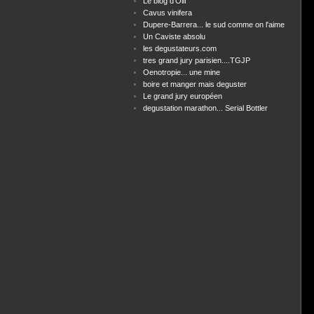
Le blog d'Olif
Cavus vinifera
Dupere-Barrera... le sud comme on l'aime
Un Caviste absolu
les degustateurs.com
tres grand jury parisien....TGJP
Oenotropie... une mine
boire et manger mais deguster
Le grand jury européen
degustation marathon... Serial Bottler