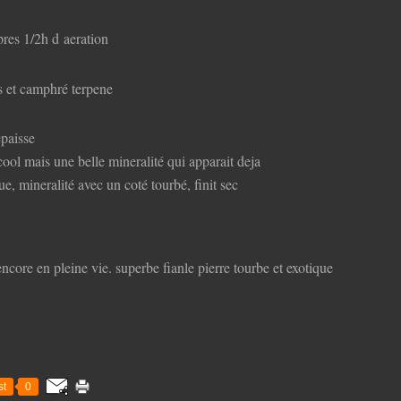
pres 1/2h d aeration
es et camphré terpene
epaisse
cool mais une belle mineralité qui apparait deja
ue, mineralité avec un coté tourbé, finit sec
encore en pleine vie. superbe fianle pierre tourbe et exotique
t
0