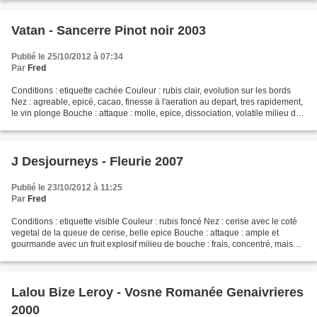
Vatan - Sancerre Pinot noir 2003
Publié le 25/10/2012 à 07:34
Par
Fred
Conditions : etiquette cachée Couleur : rubis clair, evolution sur les bords
Nez : agreable, epicé, cacao, finesse à l'aeration au depart, tres rapidement,
le vin plonge Bouche : attaque : molle, epice, dissociation, volatile milieu de
bouche : desequilibré...
J Desjourneys - Fleurie 2007
Publié le 23/10/2012 à 11:25
Par
Fred
Conditions : etiquette visible Couleur : rubis foncé Nez : cerise avec le coté
vegetal de la queue de cerise, belle epice Bouche : attaque : ample et
gourmande avec un fruit explosif milieu de bouche : frais, concentré, mais
avec un naturel evident, finale...
Lalou Bize Leroy - Vosne Romanée Genaivrieres
2000