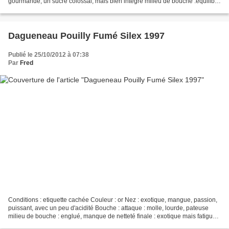
gourmande, un sucre colossal, mais bien integré milieu de bouche :equilibre
alcool, sucre acidité parfait...
Dagueneau Pouilly Fumé Silex 1997
Publié le 25/10/2012 à 07:38
Par
Fred
Conditions : etiquette cachée Couleur : or Nez : exotique, mangue, passion,
puissant, avec un peu d'acidité Bouche : attaque : molle, lourde, pateuse
milieu de bouche : englué, manque de netteté finale : exotique mais fatigué
usé CONCLUSION : nouvelle...