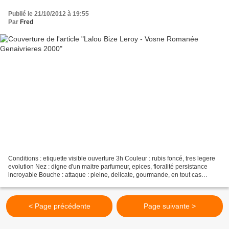
Publié le 21/10/2012 à 19:55
Par
Fred
Conditions : etiquette visible ouverture 3h Couleur : rubis foncé, tres legere
evolution Nez : digne d'un maitre parfumeur, epices, floralité persistance
incroyable Bouche : attaque : pleine, delicate, gourmande, en tout cas
aucune lourdeur milieu de...
< Page précédente
Page suivante >