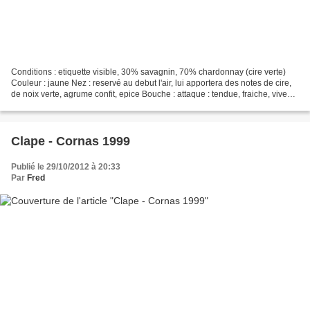
Conditions : etiquette visible, 30% savagnin, 70% chardonnay (cire verte)
Couleur : jaune Nez : reservé au debut l'air, lui apportera des notes de cire,
de noix verte, agrume confit, epice Bouche : attaque : tendue, fraiche, vive
milieu de bouche : bel...
Clape - Cornas 1999
Publié le 29/10/2012 à 20:33
Par
Fred