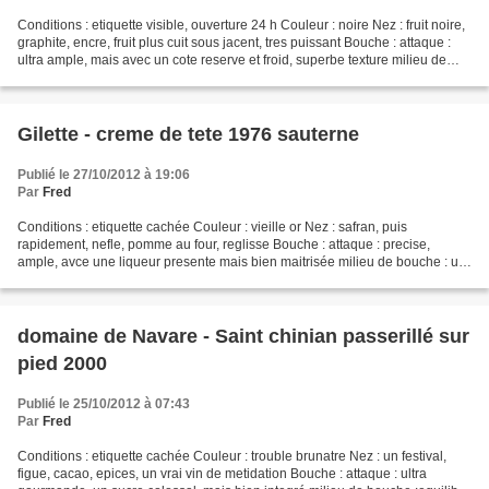
Conditions : etiquette visible, ouverture 24 h Couleur : noire Nez : fruit noire,
graphite, encre, fruit plus cuit sous jacent, tres puissant Bouche : attaque :
ultra ample, mais avec un cote reserve et froid, superbe texture milieu de
bouche : melangeant...
Gilette - creme de tete 1976 sauterne
Publié le 27/10/2012 à 19:06
Par
Fred
Conditions : etiquette cachée Couleur : vieille or Nez : safran, puis
rapidement, nefle, pomme au four, reglisse Bouche : attaque : precise,
ample, avce une liqueur presente mais bien maitrisée milieu de bouche : un
creux pour moi avec une impression...
domaine de Navare - Saint chinian passerillé sur
pied 2000
Publié le 25/10/2012 à 07:43
Par
Fred
Conditions : etiquette cachée Couleur : trouble brunatre Nez : un festival,
figue, cacao, epices, un vrai vin de metidation Bouche : attaque : ultra