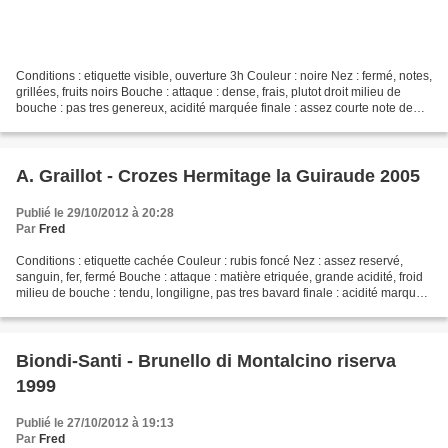
Conditions : etiquette visible, ouverture 3h Couleur : noire Nez : fermé, notes,
grillées, fruits noirs Bouche : attaque : dense, frais, plutot droit milieu de
bouche : pas tres genereux, acidité marquée finale : assez courte note de
graphite, tabac,...
A. Graillot - Crozes Hermitage la Guiraude 2005
Publié le 29/10/2012 à 20:28
Par
Fred
Conditions : etiquette cachée Couleur : rubis foncé Nez : assez reservé,
sanguin, fer, fermé Bouche : attaque : matière etriquée, grande acidité, froid
milieu de bouche : tendu, longiligne, pas tres bavard finale : acidité marqué,
pas de boisé, mais pour...
Biondi-Santi - Brunello di Montalcino riserva
1999
Publié le 27/10/2012 à 19:13
Par
Fred