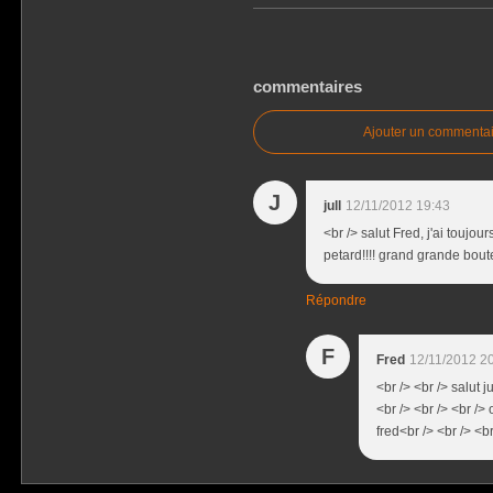
commentaires
Ajouter un commentai
J
jull
12/11/2012 19:43
<br /> salut Fred, j'ai touj
petard!!!! grand grande boute
Répondre
F
Fred
12/11/2012 2
<br /> <br /> salut j
<br /> <br /> <br />
fred<br /> <br /> <br