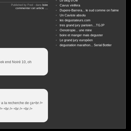
Le blog d'Olif
loire
Published by Fred
-
dans
Cavus vinifera
commenter cet article
…
Dupere-Barrera... le sud comme on l'aime
Un Caviste absolu
les degustateurs.com
tres grand jury parisien....TGJP
Oenotropie... une mine
boire et manger mais deguster
Le grand jury européen
degustation marathon... Serial Bottler
eek end Noiré 10, oh
ir a la recherche de ça<br />
 <br /> <br /> <br />