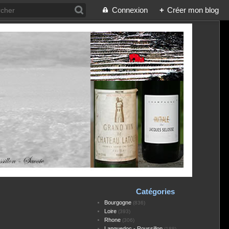
Connexion
+
Créer mon blog
Catégories
Bourgogne
(836)
Loire
(393)
Rhone
(306)
Languedoc - Roussillon
(188)