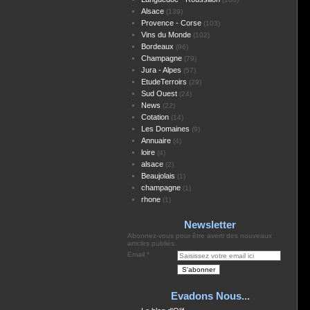
Alsace
(139)
Provence - Corse
(103)
Vins du Monde
(102)
Bordeaux
(96)
Champagne
(79)
Jura - Alpes
(57)
EtudeTerroirs
(29)
Sud Ouest
(24)
News
(22)
Cotation
(14)
Les Domaines
(9)
Annuaire
(4)
loire
(4)
alsace
(2)
Beaujolais
(1)
champagne
(1)
rhone
(1)
Newsletter
Abonnez-vous pour être averti des nouveaux
articles publiés.
Email
Evadons Nous...