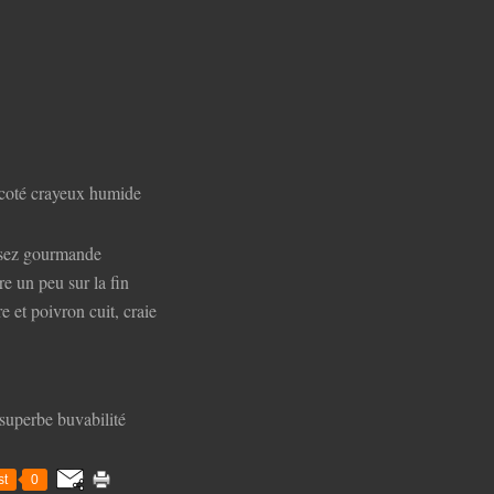
 coté crayeux humide
assez gourmande
re un peu sur la fin
re et poivron cuit, craie
t superbe buvabilité
t
0