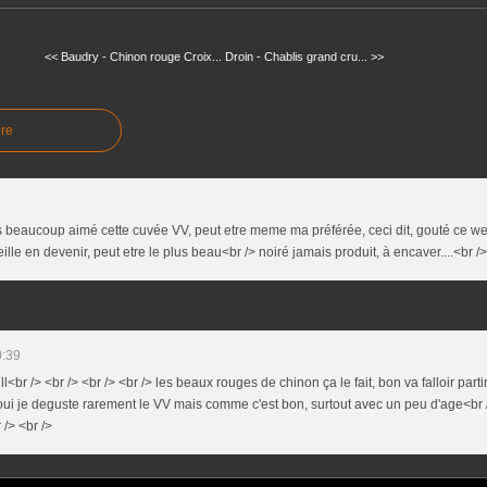
<< Baudry - Chinon rouge Croix...
Droin - Chablis grand cru... >>
re
ours beaucoup aimé cette cuvée VV, peut etre meme ma préférée, ceci dit, gouté ce w
ille en devenir, peut etre le plus beau<br /> noiré jamais produit, à encaver....<br />
0:39
ull<br /> <br /> <br /> <br /> les beaux rouges de chinon ça le fait, bon va falloir part
 oui je deguste rarement le VV mais comme c'est bon, surtout avec un peu d'age<br />
 /> <br />