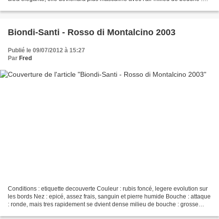
suave ultra sensuel finale...
Biondi-Santi - Rosso di Montalcino 2003
Publié le 09/07/2012 à 15:27
Par
Fred
Conditions : etiquette decouverte Couleur : rubis foncé, legere evolution sur
les bords Nez : epicé, assez frais, sanguin et pierre humide Bouche : attaque
: ronde, mais tres rapidement se dvient dense milieu de bouche : grosse
matière mais plus en longueur...