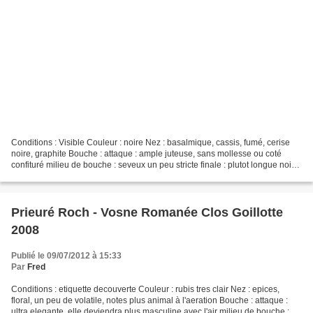
Conditions : Visible Couleur : noire Nez : basalmique, cassis, fumé, cerise
noire, graphite Bouche : attaque : ample juteuse, sans mollesse ou coté
confituré milieu de bouche : seveux un peu stricte finale : plutot longue noire,
fumé, goudron CONCLUSION...
Prieuré Roch - Vosne Romanée Clos Goillotte
2008
Publié le 09/07/2012 à 15:33
Par
Fred
Conditions : etiquette decouverte Couleur : rubis tres clair Nez : epices,
floral, un peu de volatile, notes plus animal à l'aeration Bouche : attaque :
ultra elegante, elle deviendra plus masculine avec l'air milieu de bouche :