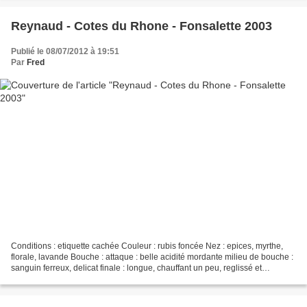
Reynaud - Cotes du Rhone - Fonsalette 2003
Publié le 08/07/2012 à 19:51
Par
Fred
Conditions : etiquette cachée Couleur : rubis foncée Nez : epices, myrthe,
florale, lavande Bouche : attaque : belle acidité mordante milieu de bouche :
sanguin ferreux, delicat finale : longue, chauffant un peu, reglissé et
legerement animale, tanins...