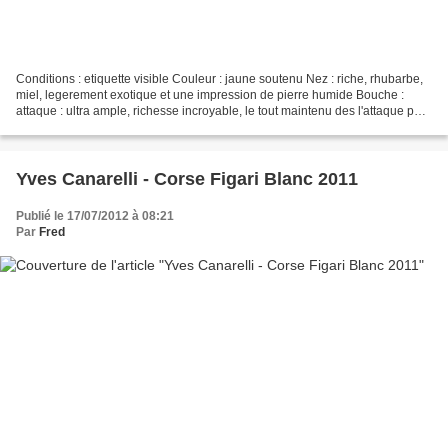
Conditions : etiquette visible Couleur : jaune soutenu Nez : riche, rhubarbe,
miel, legerement exotique et une impression de pierre humide Bouche :
attaque : ultra ample, richesse incroyable, le tout maintenu des l'attaque par
une belle acidité milieu...
Yves Canarelli - Corse Figari Blanc 2011
Publié le 17/07/2012 à 08:21
Par
Fred