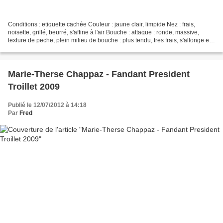
Conditions : etiquette cachée Couleur : jaune clair, limpide Nez : frais,
noisette, grillé, beurré, s'affine à l'air Bouche : attaque : ronde, massive,
texture de peche, plein milieu de bouche : plus tendu, tres frais, s'allonge et
vous porte sur la finale...
Marie-Therse Chappaz - Fandant President
Troillet 2009
Publié le 12/07/2012 à 14:18
Par
Fred