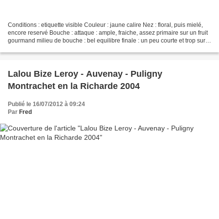
Conditions : etiquette visible Couleur : jaune calire Nez : floral, puis mielé,
encore reservé Bouche : attaque : ample, fraiche, assez primaire sur un fruit
gourmand milieu de bouche : bel equilibre finale : un peu courte et trop sur
le fruit pour l'instant,...
Lalou Bize Leroy - Auvenay - Puligny
Montrachet en la Richarde 2004
Publié le 16/07/2012 à 09:24
Par
Fred