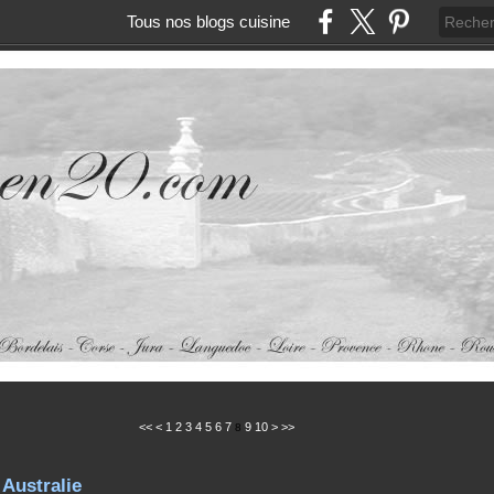
Tous nos blogs cuisine
<<
<
1
2
3
4
5
6
7
9
10
>
>>
8
Australie