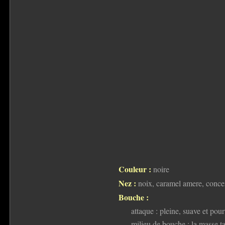
Couleur :
noire
Nez :
noix, caramel amere, conce
Bouche :
attaque : pleine, suave et pour
milieu de bouche : la masse tan