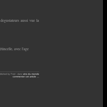
s degustateurs aussi vue la
tincelle, avec l'age
vins du monde
blished by Fred
-
dans
commenter cet article
…