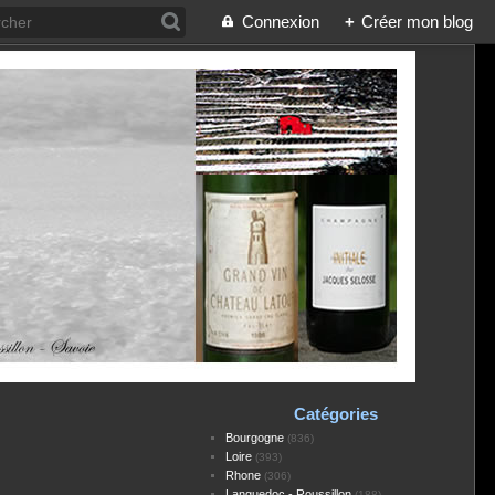
Connexion
+
Créer mon blog
Catégories
Bourgogne
(836)
Loire
(393)
Rhone
(306)
Languedoc - Roussillon
(188)