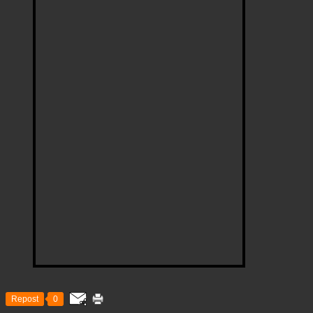
Repost
0