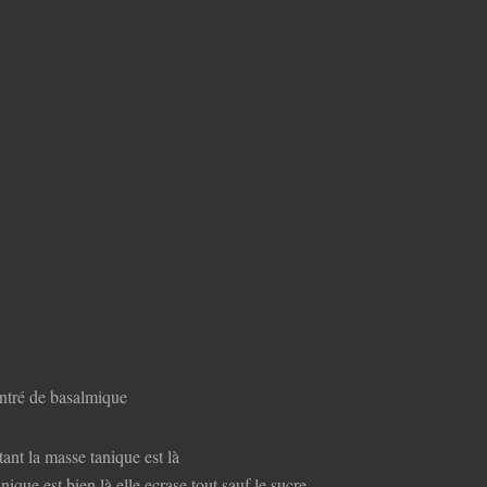
ntré de basalmique
tant la masse tanique est là
ique est bien là elle ecrase tout sauf le sucre