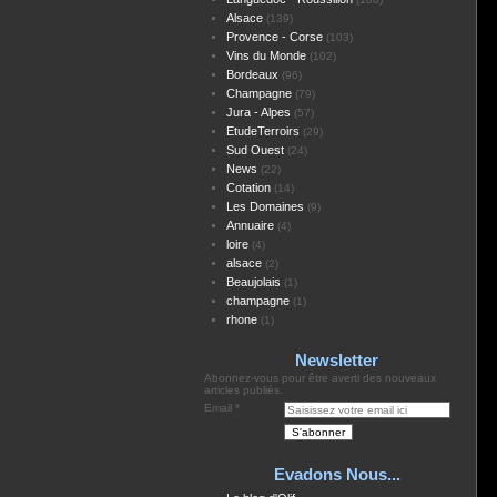
Alsace
(139)
Provence - Corse
(103)
Vins du Monde
(102)
Bordeaux
(96)
Champagne
(79)
Jura - Alpes
(57)
EtudeTerroirs
(29)
Sud Ouest
(24)
News
(22)
Cotation
(14)
Les Domaines
(9)
Annuaire
(4)
loire
(4)
alsace
(2)
Beaujolais
(1)
champagne
(1)
rhone
(1)
Newsletter
Abonnez-vous pour être averti des nouveaux
articles publiés.
Email
Evadons Nous...