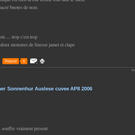
 sucré bnotes de noix
ir..... trop c'est trop
s deux monstres de finesse jamet et clape
Repost
0
Pu
ner Sonnenhur Auslese cuvee AP8 2006
, souffre vraiment present