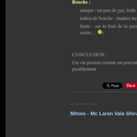
Bouche :
attaque : un peu de gaz, belle 
milieu de bouche : matière tre
finale : sur le fruit de la pa
soirée....
)
CONCLUSION :
Un vin present comme on pouvait s'
proablement
13 décembre 2010
Mitolo - Mc Laren Vale Shi