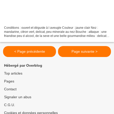
Conditions : ouvert et déguste à l aveugle Couleur : jaune clair Nez :
mandarine, citron vert, delicat, peu minerale au nez Bouche : attaque : une
friandise peu d alcool, de la seve et une belle gourmandise milieu : delicat et
equilibre alcool sucre acidité...
< Page précédente
Page suivante >
Hébergé par Overblog
Top articles
Pages
Contact
Signaler un abus
C.G.U.
Cookies et données personnelles