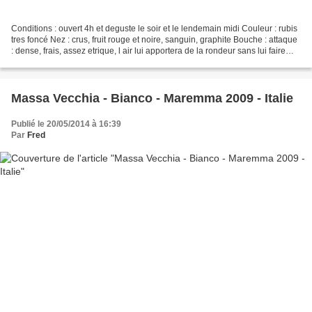
Conditions : ouvert 4h et deguste le soir et le lendemain midi Couleur : rubis
tres foncé Nez : crus, fruit rouge et noire, sanguin, graphite Bouche : attaque
: dense, frais, assez etrique, l air lui apportera de la rondeur sans lui faire
perdre la fraicheur...
Massa Vecchia - Bianco - Maremma 2009 - Italie
Publié le 20/05/2014 à 16:39
Par
Fred