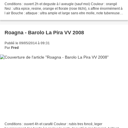
Conditions : ouvert 2h et deguste à l aveugle (sauf moi) Couleur : orangé
Nez : ultra epice, resine, orange et florale (rose litchi), s affine énormément à
l air Bouche : attaque : ultra ample et large sans etre molle, note tubereuse,
geranium milieu...
Roagna - Barolo La Pira VV 2008
Publié le 09/05/2014 à 09:31
Par
Fred
Conditions : ouvert 4h et carafé Couleur : rubis tres foncé, leger