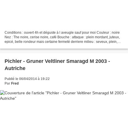
Conditions : ouvert 4h et déguste à l aveugle sauf pour moi Couleur : noire
Nez : The noire, cerise noire, café Bouche : attaque : plein mordant, juteux,
epicé, belle rondeur mais certaine fermeté derriere milieu : seveux, plein,
melange de fruit mur...
Pichler - Gruner Veltliner Smaragd M 2003 -
Autriche
Publié le 06/04/2014 à 19:22
Par
Fred