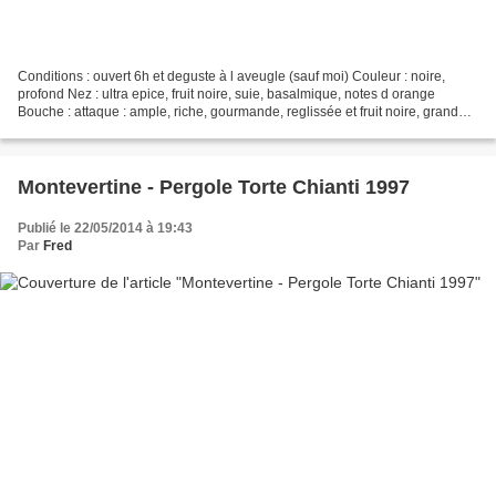
Conditions : ouvert 6h et deguste à l aveugle (sauf moi) Couleur : noire,
profond Nez : ultra epice, fruit noire, suie, basalmique, notes d orange
Bouche : attaque : ample, riche, gourmande, reglissée et fruit noire, grande
maturité milieu : plus dense...
Montevertine - Pergole Torte Chianti 1997
Publié le 22/05/2014 à 19:43
Par
Fred