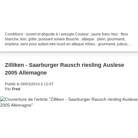
Conditions : ouvert et déguste à l aveugle Couleur : jaune franc Nez : fleur
blanche, foin, grille, puissant solaire Bouche : attaque : plein, gourmand,
enjoleur, sans pour autant etre lourd en attaque milieu : gourmand, juteux,
gras, mais ne tombe pas...
Zilliken - Saarburger Rausch riesling Auslese
2005 Allemagne
Publié le 08/03/2014 à 12:47
Par
Fred