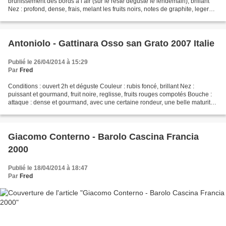
brunissement des bords à l air (sur le reste degusté le lendemain), brillant
Nez : profond, dense, frais, melant les fruits noirs, notes de graphite, leger
epice Bouche : attaque : dense,...
Antoniolo - Gattinara Osso san Grato 2007 Italie
Publié le 26/04/2014 à 15:29
Par
Fred
Conditions : ouvert 2h et déguste Couleur : rubis foncé, brillant Nez :
puissant et gourmand, fruit noire, reglisse, fruits rouges compotés Bouche :
attaque : dense et gourmand, avec une certaine rondeur, une belle maturité
milieu : plus fraiche et precise,...
Giacomo Conterno - Barolo Cascina Francia
2000
Publié le 18/04/2014 à 18:47
Par
Fred