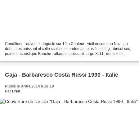
Conditions : ouvert et déguste sur 12 h Couleur : vieil or soutenu Nez : au
debut tres puissant et colle scotch, le lendemain plus fin, coing, abricot sec,
pointe encaustique Bouche : attaque : puissant, large XLLL, densite et
concentration donnant une...
Gaja - Barbaresco Costa Russi 1990 - Italie
Publié le 07/04/2014 à 18:19
Par
Fred