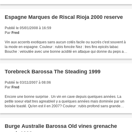
cuir. Bouche : c'est encore...
Espagne Marques de Riscal Rioja 2000 reserve
Publié le 05/01/2008 à 16:59
Par
Fred
Vin aux accents exotiques sans aucun cotés facile ou sucrés c'est souvent à
la mode en espagne. Couleur : rubis foncée Nez : tres fins epicés tabac
Bouche : veloutée avec une bonne acidité en attaque qui donne du peps au
vin. Prix : 25 euros C'est très...
Torebreck Barossa The Steading 1999
Publié le 03/11/2007 à 08:06
Par
Fred
Encore une bonne surprise . Un vin en cave depuis quelques années. La
petite soeur etait tres agreableil y a quelques années mais dominée par un
boisée toasté. Qu'en est il en 2007? Couleur : rubis profond sans grande
evolution Nez : sur la cerise noire...
Burge Australie Barossa Old vines grenache