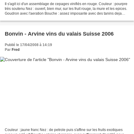
Il s'agit ici d'un assemblage de cepages vinifiés en rouge. Couleur : pourpre
très soutenu Nez : ouvert, bien mur, sur les fruit rouge, la mure et les epices.
Goudron avec l'aeration Bouche : assez imposante avec des tanins deja
mures qui remplissent...
Bonvin - Arvine vins du valais Suisse 2006
Publié le 17/04/2008 à 14:19
Par
Fred
Couleur : jaune franc Nez : de petrole puis s'affine sur les fruits exotiques