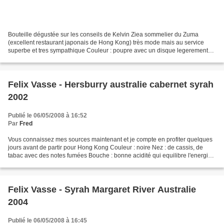
Bouteille dégustée sur les conseils de Kelvin Ziea sommelier du Zuma
(excellent restaurant japonais de Hong Kong) très mode mais au service
superbe et tres sympathique Couleur : poupre avec un disque legerement
plus foncé Nez : sur la prune, le tabac,...
Felix Vasse - Hersburry australie cabernet syrah
2002
Publié le 06/05/2008 à 16:52
Par
Fred
Vous connaissez mes sources maintenant et je compte en profiter quelques
jours avant de partir pour Hong Kong Couleur : noire Nez : de cassis, de
tabac avec des notes fumées Bouche : bonne acidité qui equilibre l'energie
de la syrah et une finale tanique...
Felix Vasse - Syrah Margaret River Australie
2004
Publié le 06/05/2008 à 16:45