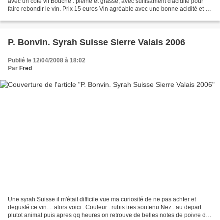
avec un coté vif Bouche : pleine et grasse, avec suffisament d'acidité pour
faire rebondir le vin. Prix 15 euros Vin agréable avec une bonne acidité et un
coté exotique sans...
P. Bonvin. Syrah Suisse Sierre Valais 2006
Publié le 12/04/2008 à 18:02
Par
Fred
Une syrah Suisse il m'était difficile vue ma curiosité de ne pas achter et
degusté ce vin.... alors voici : Couleur : rubis tres soutenu Nez : au depart
plutot animal puis apres qq heures on retrouve de belles notes de poivre de