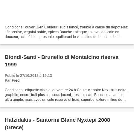
Conditions : ouvert 1/4h Couleur : rubis foncé, trouble à cause du depot Nez
: fin, cerise, vegatal noble, epices Bouche : attaque : suave, delicate en
douceur, acidité bien presente equilibrant le vin milieu de bouche : bel
equilibre maturité, fraicheur,...
Biondi-Santi - Brunello di Montalcino riserva
1999
Publié le 27/10/2012 à 19:13
Par
Fred
Conditions : etiquette visible, ouverture 24 h Couleur : noire Nez : fruit noire,
graphite, encre, fruit plus cuit sous jacent, tres puissant Bouche : attaque :
ultra ample, mais avec un cote reserve et froid, superbe texture milieu de
bouche : melangeant...
Hatzidakis - Santorini Blanc Nyxtepi 2008
(Grece)