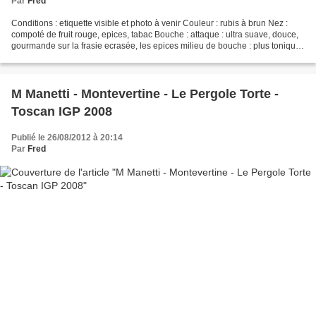
Par
Fred
Conditions : etiquette visible et photo à venir Couleur : rubis à brun Nez :
compoté de fruit rouge, epices, tabac Bouche : attaque : ultra suave, douce,
gourmande sur la frasie ecrasée, les epices milieu de bouche : plus tonique,
belle vivacité finale...
M Manetti - Montevertine - Le Pergole Torte -
Toscan IGP 2008
Publié le 26/08/2012 à 20:14
Par
Fred