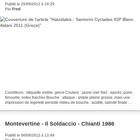
Publié le 25/09/2012 à 19:29
Par
Fred
Conditions : etiquette visible, grece Couleur : jaune clair Nez : epicés, poire,
fenouille, notes fraiches Bouche : attaque : ample pleine grasse, mais une
impression de legereté persiste milieu de bouche : acidité, salinité finale :
plutot longue avec...
Montevertine - Il Soldaccio - Chianti 1986
Publié le 06/09/2012 à 13:49