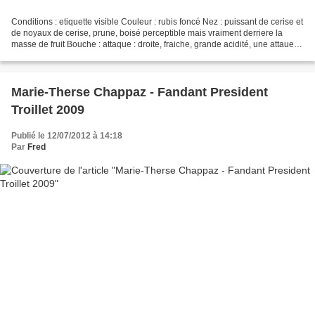
Conditions : etiquette visible Couleur : rubis foncé Nez : puissant de cerise et
de noyaux de cerise, prune, boisé perceptible mais vraiment derriere la
masse de fruit Bouche : attaque : droite, fraiche, grande acidité, une attaue
presque de grand blanc...
Marie-Therse Chappaz - Fandant President
Troillet 2009
Publié le 12/07/2012 à 14:18
Par
Fred