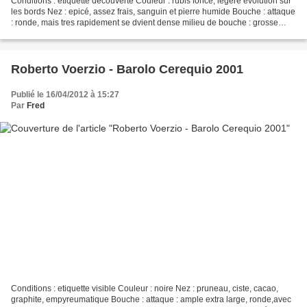
Conditions : etiquette decouverte Couleur : rubis foncé, legere evolution sur
les bords Nez : epicé, assez frais, sanguin et pierre humide Bouche : attaque
: ronde, mais tres rapidement se dvient dense milieu de bouche : grosse
matière mais plus en longueur...
Roberto Voerzio - Barolo Cerequio 2001
Publié le 16/04/2012 à 15:27
Par
Fred
Conditions : etiquette visible Couleur : noire Nez : pruneau, ciste, cacao,
graphite, empyreumatique Bouche : attaque : ample extra large, ronde,avec