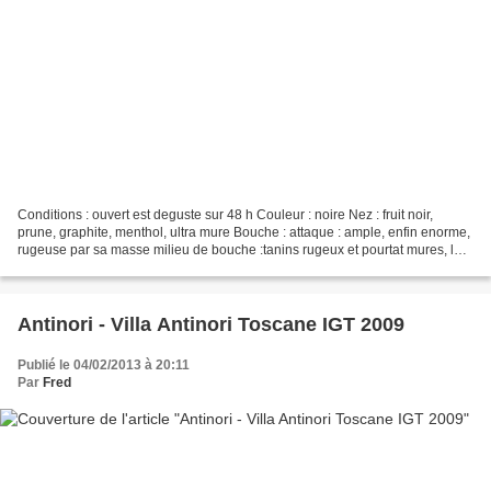
Conditions : ouvert est deguste sur 48 h Couleur : noire Nez : fruit noir,
prune, graphite, menthol, ultra mure Bouche : attaque : ample, enfin enorme,
rugeuse par sa masse milieu de bouche :tanins rugeux et pourtat mures, le
sucre monte crescendo finale...
Antinori - Villa Antinori Toscane IGT 2009
Publié le 04/02/2013 à 20:11
Par
Fred