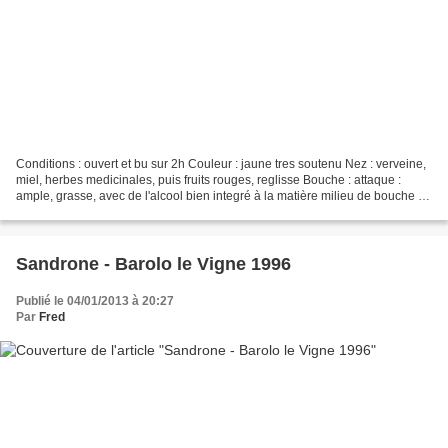
Conditions : ouvert et bu sur 2h Couleur : jaune tres soutenu Nez : verveine,
miel, herbes medicinales, puis fruits rouges, reglisse Bouche : attaque :
ample, grasse, avec de l'alcool bien integré à la matière milieu de bouche :
dense, suave, avec du...
Sandrone - Barolo le Vigne 1996
Publié le 04/01/2013 à 20:27
Par
Fred