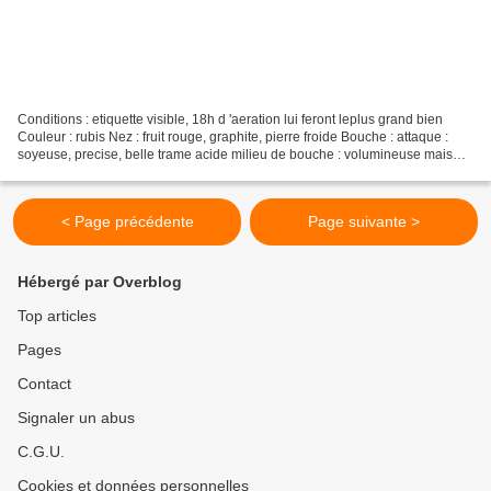
Conditions : etiquette visible, 18h d 'aeration lui feront leplus grand bien
Couleur : rubis Nez : fruit rouge, graphite, pierre froide Bouche : attaque :
soyeuse, precise, belle trame acide milieu de bouche : volumineuse mais
tres vite s'affine et devient...
< Page précédente
Page suivante >
Hébergé par Overblog
Top articles
Pages
Contact
Signaler un abus
C.G.U.
Cookies et données personnelles