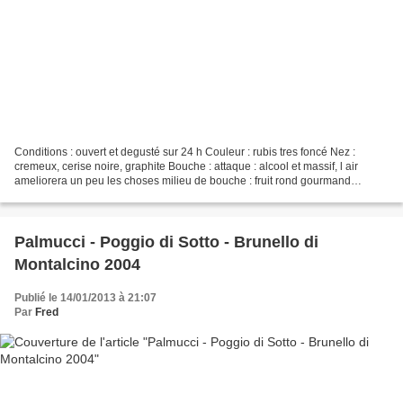
Conditions : ouvert et degusté sur 24 h Couleur : rubis tres foncé Nez :
cremeux, cerise noire, graphite Bouche : attaque : alcool et massif, l air
ameliorera un peu les choses milieu de bouche : fruit rond gourmand
tapissant la bouche finale : cerise...
Palmucci - Poggio di Sotto - Brunello di
Montalcino 2004
Publié le 14/01/2013 à 21:07
Par
Fred