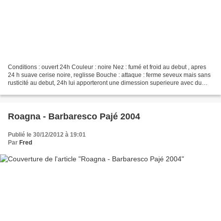
Conditions : ouvert 24h Couleur : noire Nez : fumé et froid au debut , apres
24 h suave cerise noire, reglisse Bouche : attaque : ferme seveux mais sans
rusticité au debut, 24h lui apporteront une dimession superieure avec du
gras et de suavité milieu...
Roagna - Barbaresco Pajé 2004
Publié le 30/12/2012 à 19:01
Par
Fred