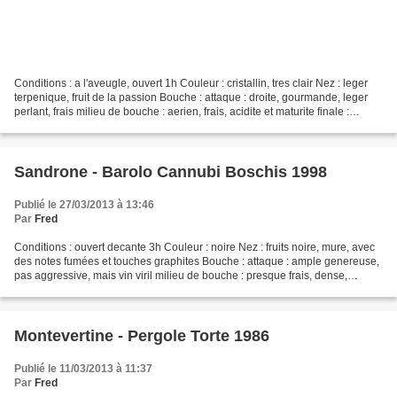
Conditions : a l'aveugle, ouvert 1h Couleur : cristallin, tres clair Nez : leger
terpenique, fruit de la passion Bouche : attaque : droite, gourmande, leger
perlant, frais milieu de bouche : aerien, frais, acidite et maturite finale :
longue sur un registre...
Sandrone - Barolo Cannubi Boschis 1998
Publié le 27/03/2013 à 13:46
Par
Fred
Conditions : ouvert decante 3h Couleur : noire Nez : fruits noire, mure, avec
des notes fumées et touches graphites Bouche : attaque : ample genereuse,
pas aggressive, mais vin viril milieu de bouche : presque frais, dense,
impression de marbre finale...
Montevertine - Pergole Torte 1986
Publié le 11/03/2013 à 11:37
Par
Fred