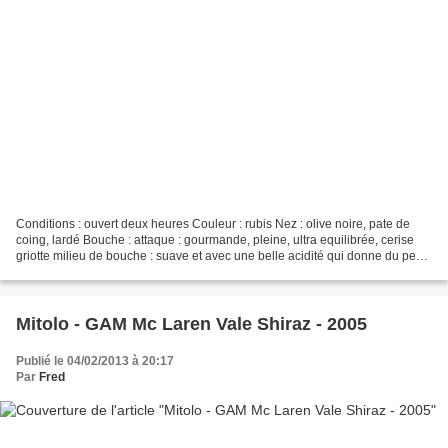
Conditions : ouvert deux heures Couleur : rubis Nez : olive noire, pate de
coing, lardé Bouche : attaque : gourmande, pleine, ultra equilibrée, cerise
griotte milieu de bouche : suave et avec une belle acidité qui donne du peps
au vin finale : longue...
Mitolo - GAM Mc Laren Vale Shiraz - 2005
Publié le 04/02/2013 à 20:17
Par
Fred