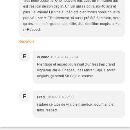
Très belle bouteille. Une nouvelle fois avec un vin italien qui
est très loin de son déclin. Un vin qui se boira sur 40 ans et
plus. Le Prieuré Lichine au pédigré bien moins noble nous l'a
prouvé....<br /> Effectivement j'ai aussi préféré Sori tildin, mais
ça reste une très grande bouteille, d'un équilibre magistral.<br
/> Respect.
Répondre
E
el vibro
10/04/2014 22:34
Plénitude et respect du travail d'un très très grand
vigneron.<br /> Chapeau bas Mister Gaja. Il serait
anglais, ça serait Sir Gaja of course.....
F
Fred
10/04/2014 22:30
j adore ce type de vin, plein seveux, gourmand et
frais. respect