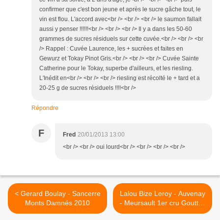
confirmer que c'est bon jeune et après le sucre gâche tout, le
vin est flou. L'accord avec<br /> <br /> <br /> le saumon fallait
aussi y penser !!!!!!<br /> <br /> <br /> Il y a dans les 50-60
grammes de sucres résiduels sur cette cuvée.<br /> <br /> <br
/> Rappel : Cuvée Laurence, les + sucrées et faites en
Gewurz et Tokay Pinot Gris.<br /> <br /> <br /> Cuvée Sainte
Catherine pour le Tokay, superbe d'ailleurs, et les riesling.
L'Inédit en<br /> <br /> <br /> riesling est récolté le + tard et a
20-25 g de sucres résiduels !!!!<br />
Répondre
F
Fred
20/01/2013 13:00
<br /> <br /> oui lourd<br /> <br /> <br /> <br />
< Gerard Boulay - Sancerre
Lalou Bize Leroy - Auvenay
Monts Damnés 2010
- Meursault 1er cru Gouttes
d'or 2005 >