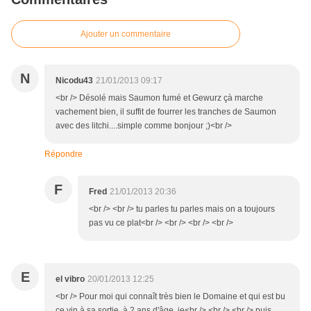
Ajouter un commentaire
N
Nicodu43
21/01/2013 09:17
<br /> Désolé mais Saumon fumé et Gewurz çà marche
vachement bien, il suffit de fourrer les tranches de Saumon
avec des litchi....simple comme bonjour ;)<br />
Répondre
F
Fred
21/01/2013 20:36
<br /> <br /> tu parles tu parles mais on a toujours
pas vu ce plat<br /> <br /> <br /> <br />
E
el vibro
20/01/2013 12:25
<br /> Pour moi qui connaît très bien le Domaine et qui est bu
ce vin à sa sortie, à 2 ans d'âge, je<br /> <br /> <br /> puis