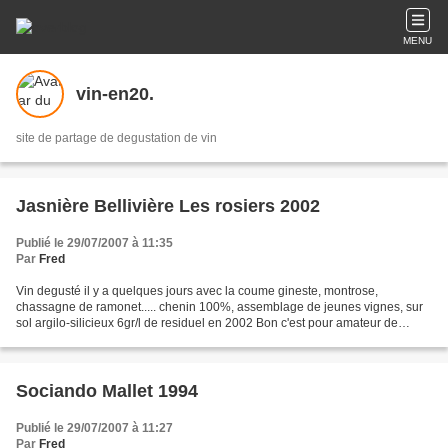
MENU
vin-en20.
site de partage de degustation de vin
Jasnière Bellivière Les rosiers 2002
Publié le 29/07/2007 à 11:35
Par
Fred
Vin degusté il y a quelques jours avec la coume gineste, montrose,
chassagne de ramonet..... chenin 100%, assemblage de jeunes vignes, sur
sol argilo-silicieux 6gr/l de residuel en 2002 Bon c'est pour amateur de
chenin avec du gras et un peu de residuel....
Sociando Mallet 1994
Publié le 29/07/2007 à 11:27
Par
Fred