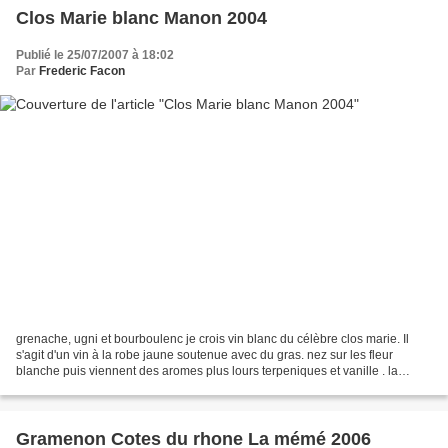
Clos Marie blanc Manon 2004
Publié le 25/07/2007 à 18:02
Par
Frederic Facon
grenache, ugni et bourboulenc je crois vin blanc du célèbre clos marie. Il
s'agit d'un vin à la robe jaune soutenue avec du gras. nez sur les fleur
blanche puis viennent des aromes plus lours terpeniques et vanille . la
bouche est grasse, le vin n'est...
Gramenon Cotes du rhone La mémé 2006