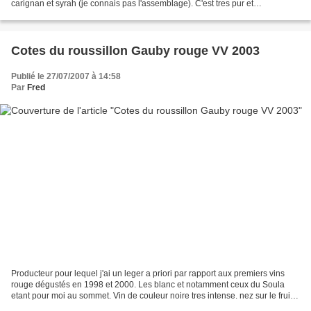
carignan et syrah (je connais pas l'assemblage). C'est tres pur et
absoluement pas ecrasé par le millesime....
Cotes du roussillon Gauby rouge VV 2003
Publié le 27/07/2007 à 14:58
Par
Fred
Producteur pour lequel j'ai un leger a priori par rapport aux premiers vins
rouge dégustés en 1998 et 2000. Les blanc et notamment ceux du Soula
etant pour moi au sommet. Vin de couleur noire tres intense. nez sur le fruit
noire la vanille et le cacao...