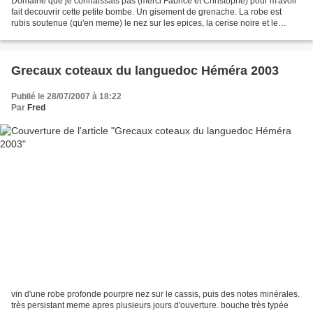
Domaine que je connaissais pas (merci Fabrice et Christophe) pour m'avoir
fait decouvrir cette petite bombe. Un gisement de grenache. La robe est
rubis soutenue (qu'en meme) le nez sur les epices, la cerise noire et le
cacao. c'est pur tres efficace......
Grecaux coteaux du languedoc Héméra 2003
Publié le 28/07/2007 à 18:22
Par
Fred
vin d'une robe profonde pourpre nez sur le cassis, puis des notes minérales.
très persistant meme apres plusieurs jours d'ouverture. bouche très typée