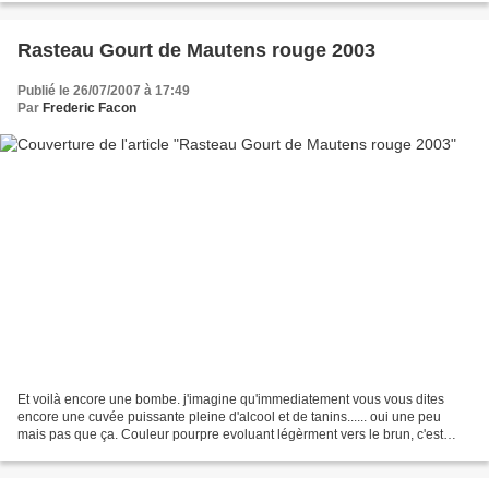
Rasteau Gourt de Mautens rouge 2003
Publié le 26/07/2007 à 17:49
Par
Frederic Facon
Et voilà encore une bombe. j'imagine qu'immediatement vous vous dites
encore une cuvée puissante pleine d'alcool et de tanins...... oui une peu
mais pas que ça. Couleur pourpre evoluant légèrment vers le brun, c'est
impenetrable et un peu trouble car...