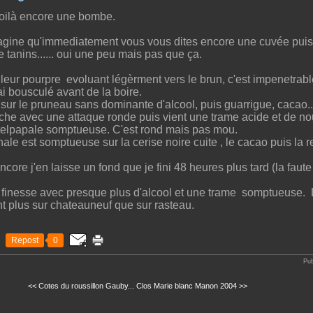
voilà encore une bombe.
magine qu'immediatement vous vous dites encore une cuvée puis
e tanins...... oui une peu mais pas que ça.
eur pourpre evoluant légèrment vers le brun, c'est impenetrable
'ai bousculé avant de la boire.
sur le pruneau sans dominante d'alcool, puis guarrigue, cacao....
che avec une attaque ronde puis vient une trame acide et de n
telpapale somptueuse. C'est rond mais pas mou.
inale est somptueuse sur la cerise noire cuite , le cacao puis la r
encore j'en laisse un fond que je fini 48 heures plus tard (la faut
n finesse avec presque plus d'alcool et une trame somptueuse. 
plus sur chateauneuf que sur rasteau.
Repost
0
Pub
<< Cotes du roussillon Gauby...
Clos Marie blanc Manon 2004 >>