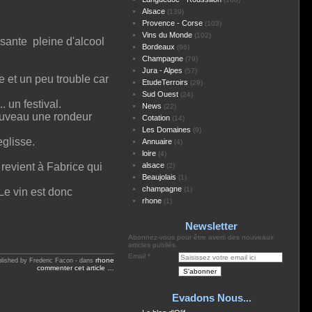
Alsace
(139)
Provence - Corse
(103)
Vins du Monde
(102)
sante pleine d'alcool
Bordeaux
(96)
Champagne
(79)
Jura - Alpes
(57)
 et un peu trouble car
EtudeTerroirs
(29)
Sud Ouest
(24)
 un festival.
News
(22)
ouveau une rondeur
Cotation
(14)
Les Domaines
(9)
eglisse.
Annuaire
(4)
loire
(4)
e revient à Fabrice qui
alsace
(2)
Beaujolais
(1)
champagne
(1)
Le vin est donc
rhone
(1)
Newsletter
Abonnez-vous pour être averti des nouveaux
articles publiés.
Email
rhone
lished by Frederic Facon
-
dans
commenter cet article
…
Evadons Nous...