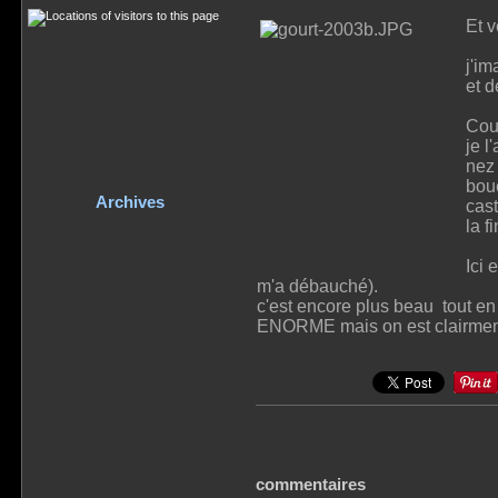
Et 
j'i
et d
Coul
je l
nez 
bou
Archives
cas
la f
Ici 
m'a débauché).
c'est encore plus beau tout e
ENORME mais on est clairment 
commentaires