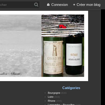
Connexion
+
Créer mon blog
Catégories
Bourgogne
(836)
Loire
(393)
Rhone
(306)
Languedoc - Roussillon
(188)