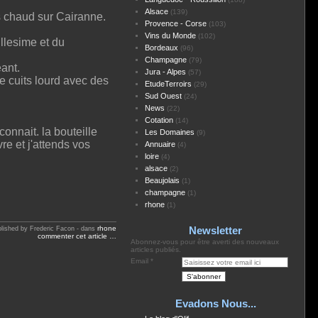
Alsace
(139)
rès chaud sur Cairanne.
Provence - Corse
(103)
Vins du Monde
(102)
llesime et du
Bordeaux
(96)
Champagne
(79)
eant.
Jura - Alpes
(57)
e cuits lourd avec des
EtudeTerroirs
(29)
Sud Ouest
(24)
News
(22)
Cotation
(14)
connait. la bouteille
Les Domaines
(9)
re et j'attends vos
Annuaire
(4)
loire
(4)
alsace
(2)
Beaujolais
(1)
champagne
(1)
rhone
(1)
rhone
Newsletter
lished by Frederic Facon
-
dans
commenter cet article
…
Abonnez-vous pour être averti des nouveaux
articles publiés.
Email
Evadons Nous...