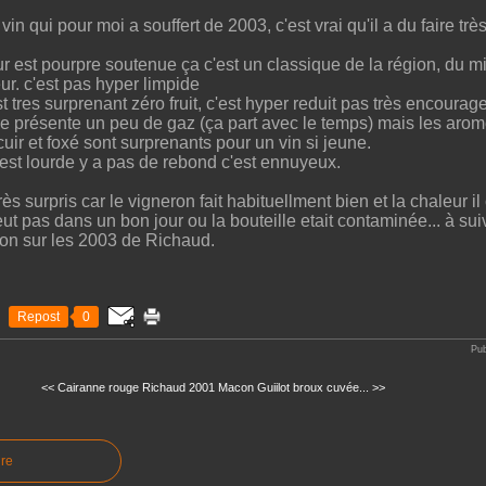
vin qui pour moi a souffert de 2003, c'est vrai qu'il a du faire t
ur est pourpre soutenue ça c'est un classique de la région, du mi
ur. c'est pas hyper limpide
t tres surprenant zéro fruit, c'est hyper reduit pas très encourag
e présente un peu de gaz (ça part avec le temps) mais les arom
uir et foxé sont surprenants pour un vin si jeune.
e est lourde y a pas de rebond c'est ennuyeux.
rès surpris car le vigneron fait habituellment bien et la chaleur il 
eut pas dans un bon jour ou la bouteille etait contaminée... à suiv
on sur les 2003 de Richaud.
Repost
0
Pub
<< Cairanne rouge Richaud 2001
Macon Guiilot broux cuvée... >>
re