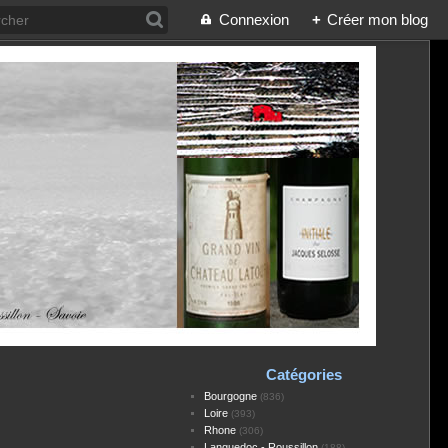
Connexion
+
Créer mon blog
Catégories
Bourgogne
(836)
Loire
(393)
Rhone
(306)
Languedoc - Roussillon
(188)