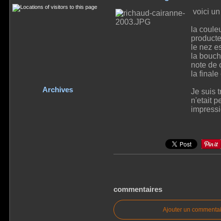
voici un 
la coule
producte
le nez es
la bouch
note de c
la final
Archives
Je suis t
n'etait p
impressi
commentaires
Ajouter un commentai