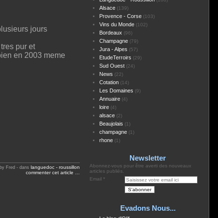
Alsace
(139)
Provence - Corse
(103)
Vins du Monde
(102)
lusieurs jours
Bordeaux
(96)
Champagne
(79)
tres pur et
Jura - Alpes
(57)
 bien en 2003 meme
EtudeTerroirs
(29)
Sud Ouest
(24)
News
(22)
Cotation
(14)
Les Domaines
(9)
Annuaire
(4)
loire
(4)
alsace
(2)
Beaujolais
(1)
champagne
(1)
rhone
(1)
Newsletter
Abonnez-vous pour être averti des nouveaux
languedoc - roussillon
by Fred
-
dans
articles publiés.
commenter cet article
…
Email
Evadons Nous...