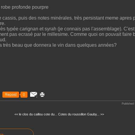
e robe profonde pourpre
e cassis, puis des notes minérales. très persistant meme apres p
re.
ès typée carignan et syrah (je connais pas l'assemblage). C'est 
ent pas ecrasé par le millesime. Comme quoi on pouvait faire
ud.
ja très beau que donnera le vin dans quelques années?
Repost
0
Published 
<< le clos du caillou cote du...
Cotes du roussillon Gauby... >>
re