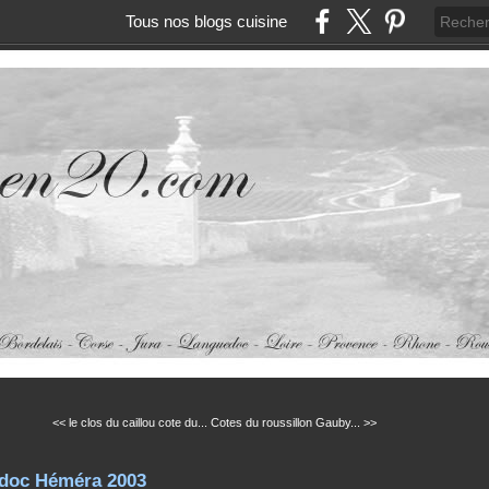
Tous nos blogs cuisine
<< le clos du caillou cote du...
Cotes du roussillon Gauby... >>
edoc Héméra 2003