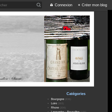
Connexion
+
Créer mon blog
Catégories
Bourgogne
(836)
Loire
(393)
Rhone
(306)
Languedoc - Roussillon
(188)