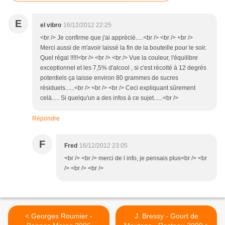
E
el vibro
16/12/2012 22:25
<br /> Je confirme que j'ai apprécié.....<br /> <br /> <br />
Merci aussi de m'avoir laissé la fin de la bouteille pour le soir.
Quel régal !!!!!<br /> <br /> <br /> Vue la couleur, l'équilibre
exceptionnel et les 7,5% d'alcool , si c'est récolté à 12 degrés
potentiels ça laisse environ 80 grammes de sucres
résiduels......<br /> <br /> <br /> Ceci expliquant sûrement
celà..... Si quelqu'un a des infos à ce sujet......<br />
Répondre
F
Fred
16/12/2012 23:05
<br /> <br /> merci de l info, je pensais plus<br /> <br
/> <br /> <br />
< Georges Roumier -
J. Bressy - Gourt de