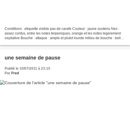
Conditions : etiquette visible pas de carafe Couleur : jaune soutenu Nez :
assez confus, entre les notes terpeniques, orange et les notes legerement
oxydative Bouche : attaque : ample et plutot lourde milieu de bouche : belle
vivacité et equilibre somptueux...
une semaine de pause
Publié le 10/07/2011 à 23:15
Par
Fred