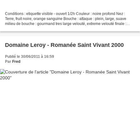
Conditions : etiquette visible - ouvert 1/2h Couleur : noire profond Nez :
Terre, fruit noire, orange sanguine Bouche : attaque : plein, large, suave
milieu de bouche : gourmand tres large velouté, extreme velouté finale :
interminable sur des notes cacao,...
Domaine Leroy - Romanée Saint Vivant 2000
Publié le 30/06/2011 à 16:59
Par
Fred