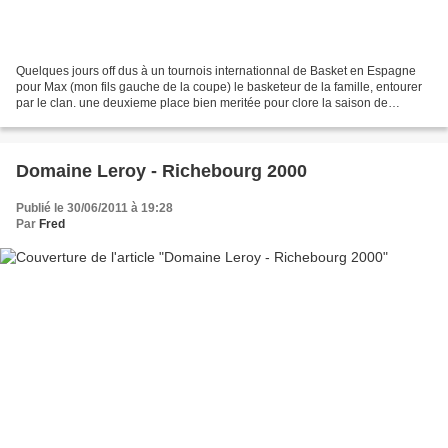
Quelques jours off dus à un tournois internationnal de Basket en Espagne
pour Max (mon fils gauche de la coupe) le basketeur de la famille, entourer
par le clan. une deuxieme place bien meritée pour clore la saison de
poussin et l'occasion de deguster...
Domaine Leroy - Richebourg 2000
Publié le 30/06/2011 à 19:28
Par
Fred