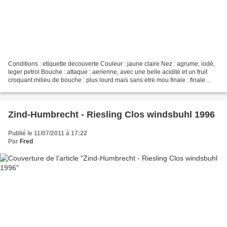
Conditions : etiquette decouverte Couleur : jaune claire Nez : agrume, iodé,
leger petrol Bouche : attaque : aerienne, avec une belle acidité et un fruit
croquant milieu de bouche : plus lourd mais sans etre mou finale : finale
longueur moyenne sur les...
Zind-Humbrecht - Riesling Clos windsbuhl 1996
Publié le 11/07/2011 à 17:22
Par
Fred