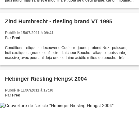
plus lourd mais sans etre mou finale : goût de d oeuf avarie, carton mouille, a
recracher vite CONCLUSION...
Zind Humbrecht - riesling brand VT 1995
Publié le 15/07/2011 à 09:41
Par
Fred
Conditions : etiquette decouverte Couleur : jaune profond Nez : puissant,
fruit exotique, agrume confit, cire, fraicheur Bouche : attaque : puissante,
massive, avec pourtant déjà une certaine acidité milieu de bouche : très
large au début elle devient...
Hebinger Riesling Hengst 2004
Publié le 11/07/2011 à 17:30
Par
Fred