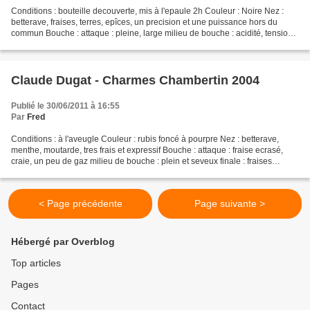
Conditions : bouteille decouverte, mis à l'epaule 2h Couleur : Noire Nez :
betterave, fraises, terres, epîces, un precision et une puissance hors du
commun Bouche : attaque : pleine, large milieu de bouche : acidité, tension,
droit et plutot viril finale...
Claude Dugat - Charmes Chambertin 2004
Publié le 30/06/2011 à 16:55
Par
Fred
Conditions : à l'aveugle Couleur : rubis foncé à pourpre Nez : betterave,
menthe, moutarde, tres frais et expressif Bouche : attaque : fraise ecrasé,
craie, un peu de gaz milieu de bouche : plein et seveux finale : fraises
ecrasées, torrefié noble CONCLUSION...
< Page précédente
Page suivante >
Hébergé par Overblog
Top articles
Pages
Contact