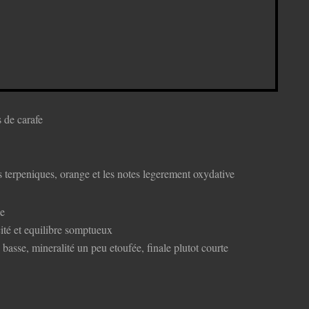
s de carafe
s terpeniques, orange et les notes legerement oxydative
de
ité et equilibre somptueux
 basse, mineralité un peu etoufée, finale plutot courte