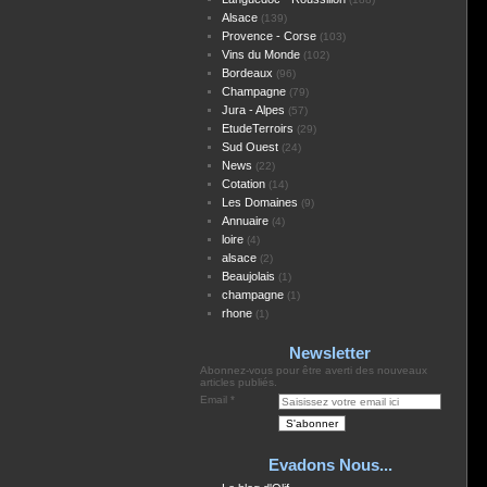
Alsace
(139)
Provence - Corse
(103)
Vins du Monde
(102)
Bordeaux
(96)
Champagne
(79)
Jura - Alpes
(57)
EtudeTerroirs
(29)
Sud Ouest
(24)
News
(22)
Cotation
(14)
Les Domaines
(9)
Annuaire
(4)
loire
(4)
alsace
(2)
Beaujolais
(1)
champagne
(1)
rhone
(1)
Newsletter
Abonnez-vous pour être averti des nouveaux
articles publiés.
Email
Evadons Nous...