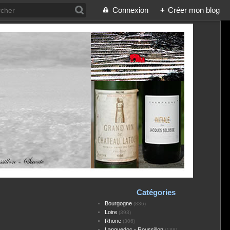
Connexion
+
Créer mon blog
Catégories
Bourgogne
(836)
Loire
(393)
Rhone
(306)
Languedoc - Roussillon
(188)