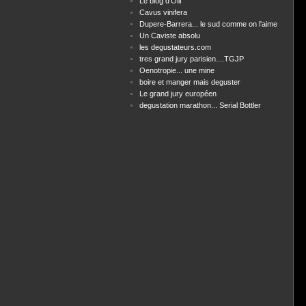
Le blog d'Olif
Cavus vinifera
Dupere-Barrera... le sud comme on l'aime
Un Caviste absolu
les degustateurs.com
tres grand jury parisien....TGJP
Oenotropie... une mine
boire et manger mais deguster
Le grand jury européen
degustation marathon... Serial Bottler