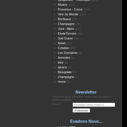
Alsace
(139)
Provence - Corse
(103)
Vins du Monde
(102)
Bordeaux
(96)
Champagne
(79)
Jura - Alpes
(57)
EtudeTerroirs
(29)
Sud Ouest
(24)
News
(22)
Cotation
(14)
Les Domaines
(9)
Annuaire
(4)
loire
(4)
alsace
(2)
Beaujolais
(1)
champagne
(1)
rhone
(1)
Newsletter
Abonnez-vous pour être averti des nouveaux
articles publiés.
Email
Evadons Nous...