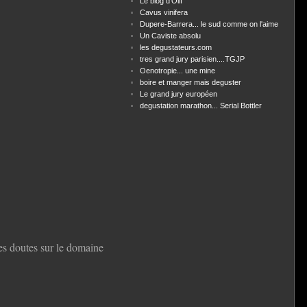
Le blog d'Olif
Cavus vinifera
Dupere-Barrera... le sud comme on l'aime
Un Caviste absolu
les degustateurs.com
tres grand jury parisien....TGJP
Oenotropie... une mine
boire et manger mais deguster
Le grand jury européen
degustation marathon... Serial Bottler
des doutes sur le domaine