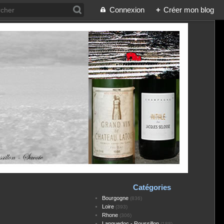
Connexion
+
Créer mon blog
Catégories
Bourgogne
(836)
Loire
(393)
Rhone
(306)
Languedoc - Roussillon
(188)