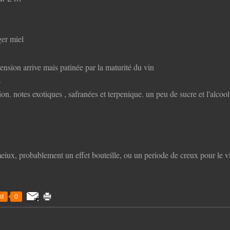
ger miel
tension arrive mais patinée par la maturité du vin
s
tion. notes exotiques , safranées et terpenique. un peu de sucre et l'alcool
eiux, probablement un effet bouteille, ou un periode de creux pour le v
t
0