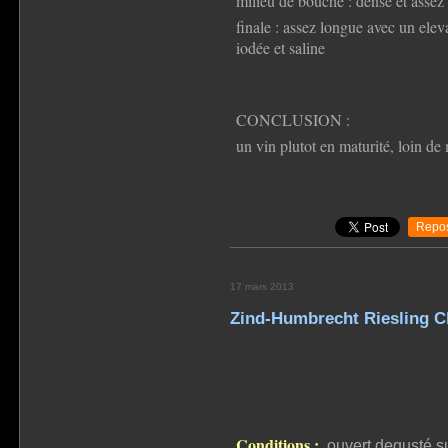
milieu de bouche : dense et assez
finale : assez longue avec un elev
iodée et saline
CONCLUSION :
un vin plutot en maturité, loin de 
Repos
17 mars 2013
Zind-Humbrecht Riesling C
Conditions :
ouvert degusté s