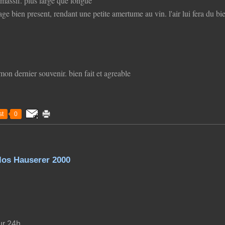
 massif. plus large que longue
age bien present, rendant une petite amertume au vin. l'air lui fera du bi
mon dernier souvenir. bien fait et agreable
t
0
los Hauserer 2000
ur 24h