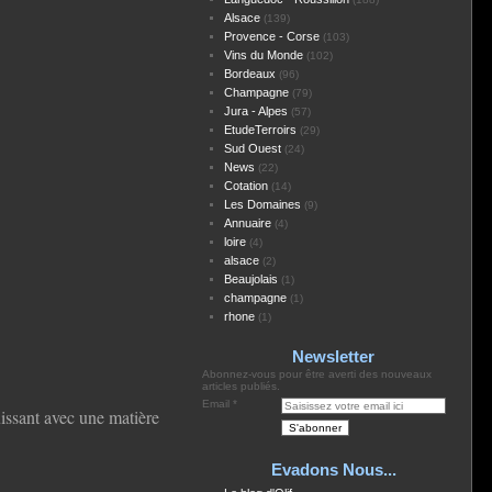
Alsace
(139)
Provence - Corse
(103)
Vins du Monde
(102)
Bordeaux
(96)
Champagne
(79)
Jura - Alpes
(57)
EtudeTerroirs
(29)
Sud Ouest
(24)
News
(22)
Cotation
(14)
Les Domaines
(9)
Annuaire
(4)
loire
(4)
alsace
(2)
Beaujolais
(1)
champagne
(1)
rhone
(1)
Newsletter
Abonnez-vous pour être averti des nouveaux
articles publiés.
Email
uissant avec une matière
Evadons Nous...