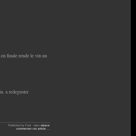
 en finale rende le vin un
in. a redeguster
alsace
Published by Fred
-
dans
commenter cet article
…