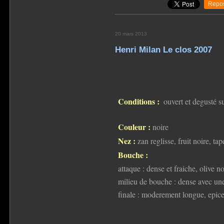
Repos
20 mars 2013
Henri Milan Le clos 2007
Conditions :
ouvert et degusté s
Couleur :
noire
Nez :
zan reglisse, fruit noire, ta
Bouche :
attaque : dense et fraiche, olive no
milieu de bouche : dense avec une
finale : moderement longue, epices 