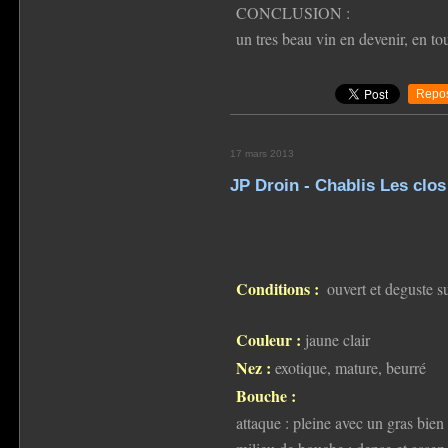
CONCLUSION :
un tres beau vin en devenir, en tou
Repos
17 mars 2013
JP Droin - Chablis Les clos
Conditions :
ouvert et deguste s
Couleur :
jaune clair
Nez :
exotique, mature, beurré
Bouche :
attaque : pleine avec un gras bien