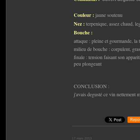
Couleur :
jaune soutenu
Nez :
terpenique, assez chaud, le
Bouche :
attaque : pleine et gourmande, la 
milieu de bouche : corpulent, gra
finale : tension faisant son appari
peu plongeant
CONCLUSION :
j'avais degusté ce vin nettement m
Repos
17 mars 2013