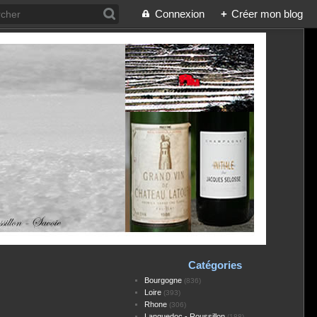
Connexion
+
Créer mon blog
Catégories
Bourgogne
(836)
Loire
(393)
Rhone
(306)
Languedoc - Roussillon
(188)