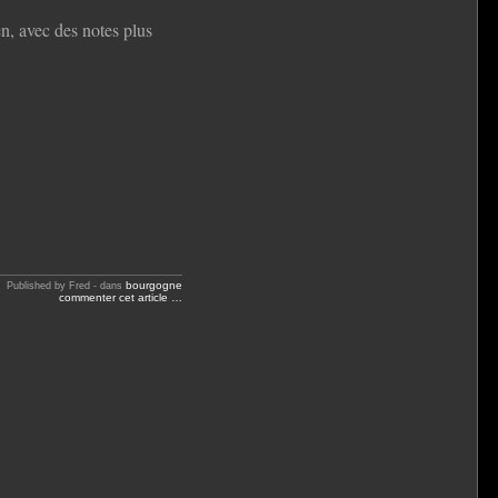
en, avec des notes plus
bourgogne
Published by Fred
-
dans
commenter cet article
…