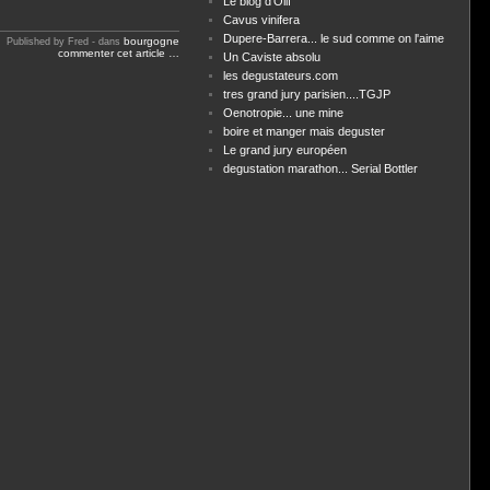
Le blog d'Olif
Cavus vinifera
Dupere-Barrera... le sud comme on l'aime
bourgogne
Published by Fred
-
dans
commenter cet article
…
Un Caviste absolu
les degustateurs.com
tres grand jury parisien....TGJP
Oenotropie... une mine
boire et manger mais deguster
Le grand jury européen
degustation marathon... Serial Bottler