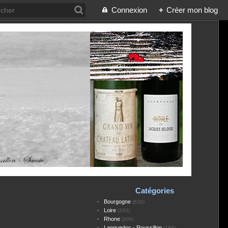
Connexion
+
Créer mon blog
Catégories
Bourgogne
(836)
Loire
(393)
Rhone
(306)
Languedoc - Roussillon
(188)