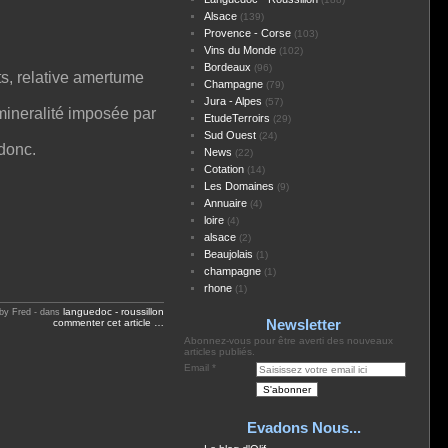
Alsace
(139)
Provence - Corse
(103)
Vins du Monde
(102)
Bordeaux
(96)
s, relative amertume
Champagne
(79)
Jura - Alpes
(57)
 mineralité imposée par
EtudeTerroirs
(29)
Sud Ouest
(24)
 donc.
News
(22)
Cotation
(14)
Les Domaines
(9)
Annuaire
(4)
loire
(4)
alsace
(2)
Beaujolais
(1)
champagne
(1)
rhone
(1)
languedoc - roussillon
by Fred
-
dans
Newsletter
commenter cet article
…
Abonnez-vous pour être averti des nouveaux
articles publiés.
Email
Evadons Nous...