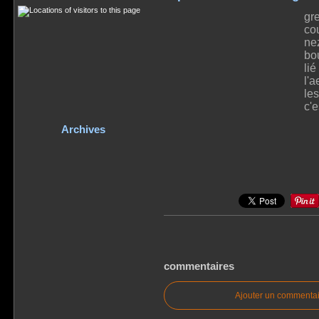
gr
co
nez
bo
lié
l'a
les
c'e
Archives
commentaires
Ajouter un commentai