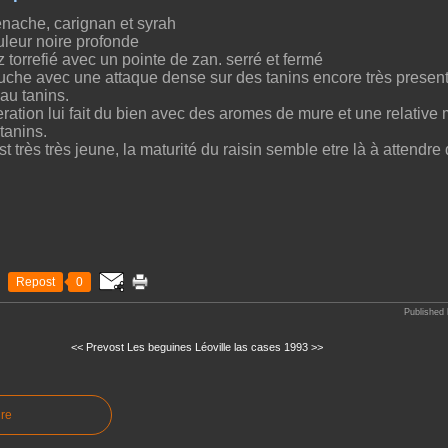
enache, carignan et syrah
uleur noire profonde
 torrefié avec un pointe de zan. serré et fermé
uche avec une attaque dense sur des tanins encore très present
 au tanins.
eration lui fait du bien avec des aromes de mure et une relative
tanins.
st très très jeune, la maturité du raisin semble etre là à attendre
Repost
0
Published 
<< Prevost Les beguines
Léoville las cases 1993 >>
re