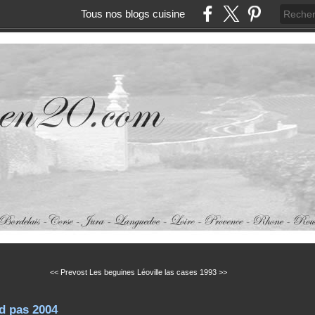
Tous nos blogs cuisine
<< Prevost Les beguines
Léoville las cases 1993 >>
nd pas 2004